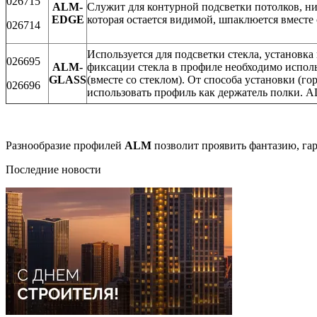
026715
ALM-
Служит для контурной подсветки потолков, ни
EDGE
которая остается видимой, шпаклюется вместе 
026714
Используется для подсветки стекла, установка 
026695
ALM-
фиксации стекла в профиле необходимо испол
GLASS
(вместе со стеклом). От способа установки (
026696
использовать профиль как держатель полки. 
Разнообразие профилей
ALM
позволит проявить фантазию, га
Последние новости