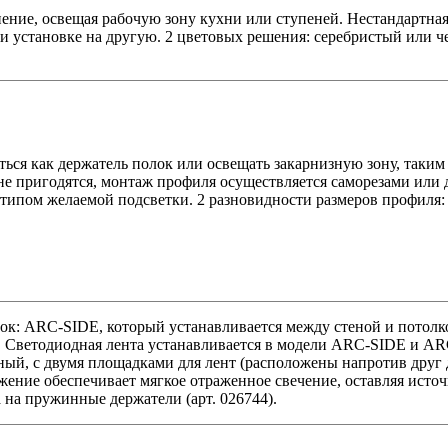
ение, освещая рабочую зону кухни или ступеней. Нестандартная
ри установке на другую. 2 цветовых решения: серебристый или 
ься как держатель полок или освещать закарнизную зону, таким
не пригодятся, монтаж профиля осуществляется саморезами или
 типом желаемой подсветки. 2 разновидности размеров профиля:
лок: ARC-SIDE, который устанавливается между стеной и пото
е. Светодиодная лента устанавливается в модели ARC-SIDE и 
, с двумя площадками для лент (расположены напротив друг д
жение обеспечивает мягкое отраженное свечение, оставляя исто
 на пружинные держатели (арт. 026744).