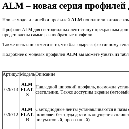
ALM – новая серия профилей 
Новые модели линейки профилей
ALM
пополнили каталог ком
Профили ALM для светодиодных лент станут прекрасным допол
представлены самые разнообразные профили.
Также нельзя не отметить то, что благодаря эффективному те
Подробнее о моделях профилей
ALM
вы можете узнать из таб
Артикул
Модель
Описание
ALM-
Накладной широкий профиль, возможна установ
026713
FLAT-
светильник. Также доступны экраны (матовый
S
ALM-
Светодиодные ленты устанавливаются в пазы о
026712
FLAT-
позволяет без труда достичь ощущения сплошн
R
полуматовый, прозрачный).