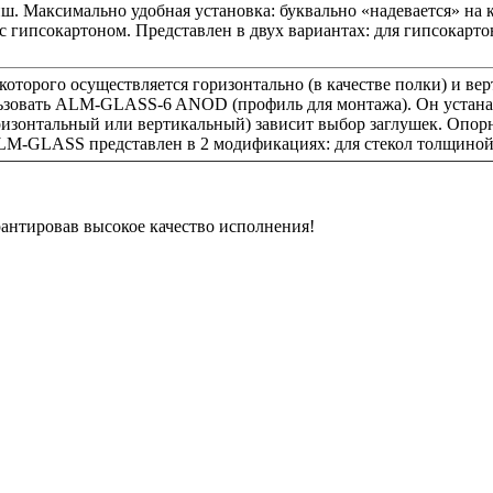
ш. Максимально удобная установка: буквально «надевается» на к
с гипсокартоном. Представлен в двух вариантах: для гипсокарто
которого осуществляется горизонтально (в качестве полки) и вер
ьзовать ALM-GLASS-6 ANOD (профиль для монтажа). Он устанавл
горизонтальный или вертикальный) зависит выбор заглушек. Опо
ALM-GLASS представлен в 2 модификациях: для стекол толщиной
рантировав высокое качество исполнения!