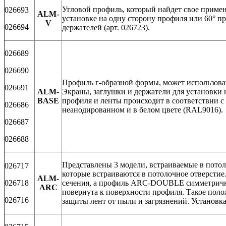
Угловой профиль, который найдет свое примен
026693
ALM-
установке на одну сторону профиля или 60° п
V
026694
держателей (арт. 026723).
026689
026690
Профиль г-образной формы, может использоват
026691
ALM-
Экраны, заглушки и держатели для установки 
BASE
профиля и ленты происходит в соответствии с
026686
неанодированном и в белом цвете (RAL9016).
026687
026688
Представлены 3 модели, встраиваемые в пото
026717
которые встраиваются в потолочное отверсти
ALM-
026718
сечения, а профиль ARC-DOUBLE симметричный
ARC
повернута к поверхности профиля. Такое поло
026716
защиты лент от пыли и загрязнений. Установка