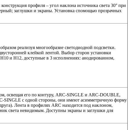
 конструкция профиля – угол наклона источника света 30° при
черный; заглушки и экраны. Установка спомощью прозрачных
 образом реализуя многообразие светодиодной подсветки.
 двусторонней клейкой лентой. Выбор сторон установки
 H10 и H12, доступные в 3 исполнениях: анодированном,
лком, освещая его по контуру, ARC-SINGLE и ARC-DOUBLE,
ARC-SINGLE с одной стороны, они имеют асимметричную форму
руга). Лента в профилях ARC находится под наклоном,
чник света невидимым. Доступны экраны и заглушки для