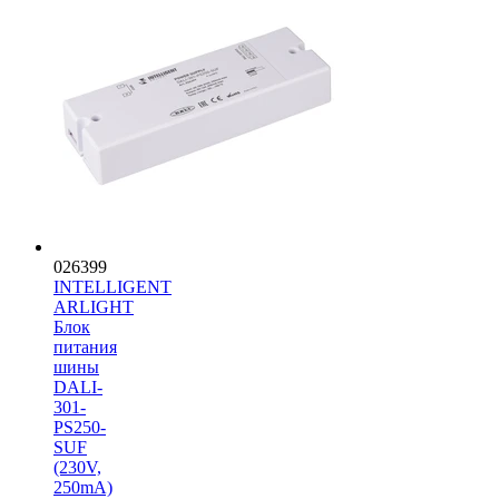
026399
INTELLIGENT
ARLIGHT
Блок
питания
шины
DALI-
301-
PS250-
SUF
(230V,
250mA)