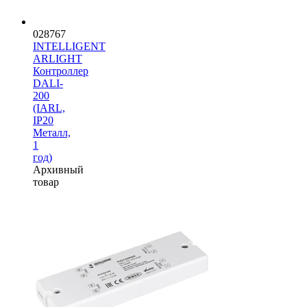
028767
INTELLIGENT
ARLIGHT
Контроллер
DALI-
200
(IARL,
IP20
Металл,
1
год)
Архивный
товар