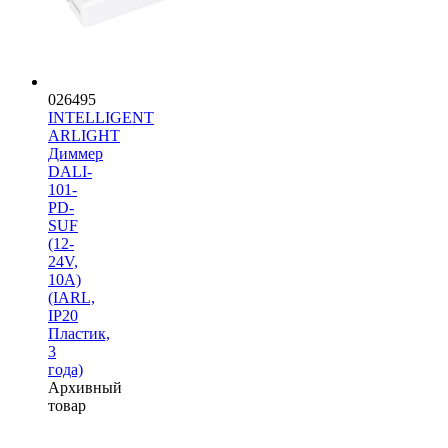
026495
INTELLIGENT
ARLIGHT
Диммер
DALI-
101-
PD-
SUF
(12-
24V,
10A)
(IARL,
IP20
Пластик,
3
года)
Архивный
товар