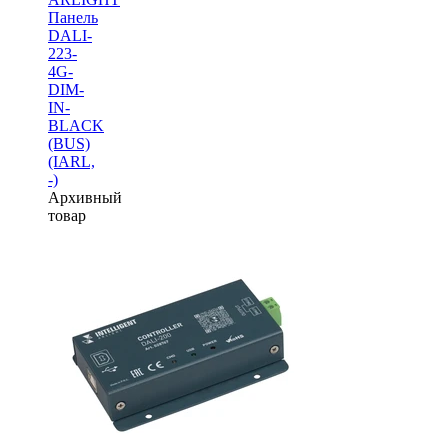
Панель
DALI-
223-
4G-
DIM-
IN-
BLACK
(BUS)
(IARL,
-)
Архивный
товар