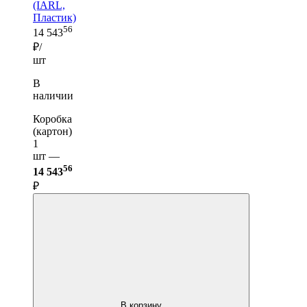
(IARL,
Пластик)
56
14 543
₽/
шт
В
наличии
Коробка
(картон)
1
шт —
56
14 543
₽
В корзину