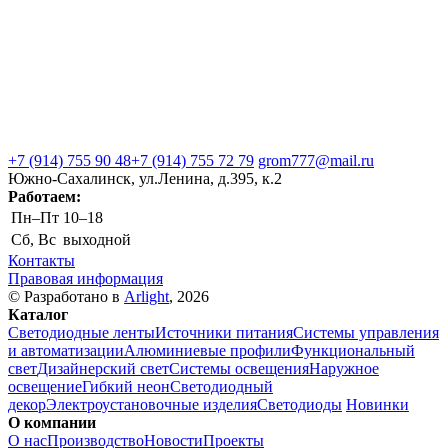
+7 (914) 755 90 48
+7 (914) 755 72 79
grom777@mail.ru
Южно-Сахалинск, ул.Ленина, д.395, к.2
Работаем:
Пн–Пт
10–18
Сб, Вс
выходной
Контакты
Правовая информация
© Разработано в
Arlight
, 2026
Каталог
Светодиодные ленты
Источники питания
Системы управления
и автоматизации
Алюминиевые профили
Функциональный
свет
Дизайнерский свет
Системы освещения
Наружное
освещение
Гибкий неон
Светодиодный
декор
Электроустановочные изделия
Светодиоды
Новинки
О компании
О нас
Производство
Новости
Проекты