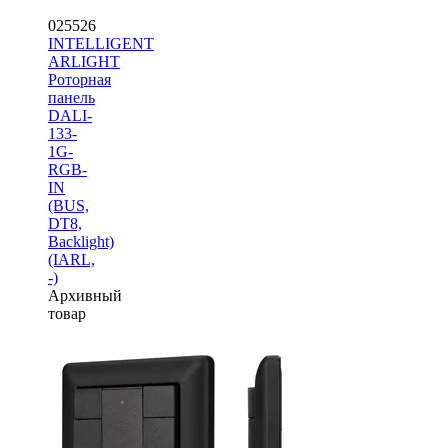
025526
INTELLIGENT
ARLIGHT
Роторная
панель
DALI-
133-
1G-
RGB-
IN
(BUS,
DT8,
Backlight)
(IARL,
-)
Архивный
товар