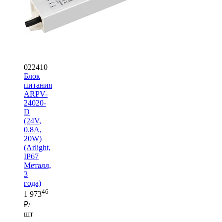
022410
Блок
питания
ARPV-
24020-
D
(24V,
0.8A,
20W)
(Arlight,
IP67
Металл,
3
года)
46
1 973
₽/
шт