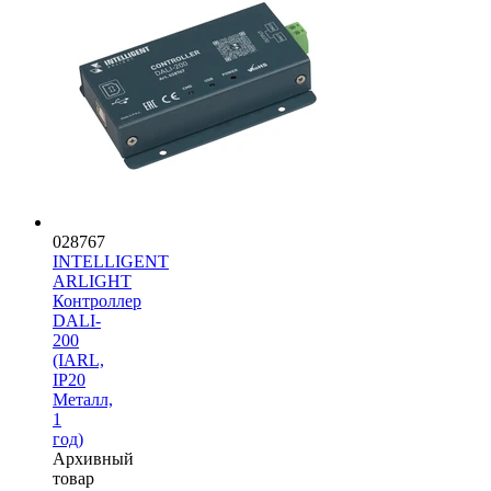
028767
INTELLIGENT
ARLIGHT
Контроллер
DALI-
200
(IARL,
IP20
Металл,
1
год)
Архивный
товар