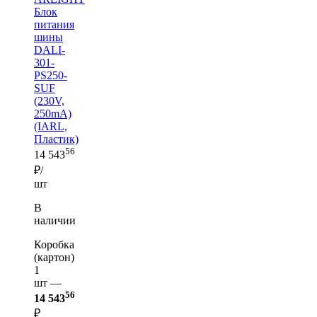
Блок
питания
шины
DALI-
301-
PS250-
SUF
(230V,
250mA)
(IARL,
Пластик)
56
14 543
₽/
шт
В
наличии
Коробка
(картон)
1
шт —
56
14 543
₽