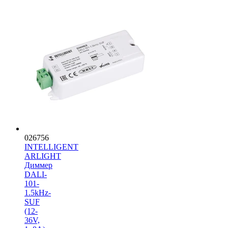
026756
INTELLIGENT
ARLIGHT
Диммер
DALI-
101-
1.5kHz-
SUF
(12-
36V,