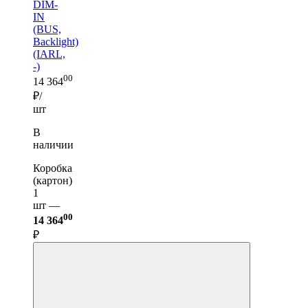
DIM-
IN
(BUS,
Backlight)
(IARL,
-)
00
14 364
₽/
шт
В
наличии
Коробка
(картон)
1
шт —
00
14 364
₽