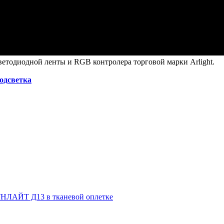
етодиодной ленты и RGB контролера торговой марки Arlight.
подсветка
НЛАЙТ Д13 в тканевой оплетке