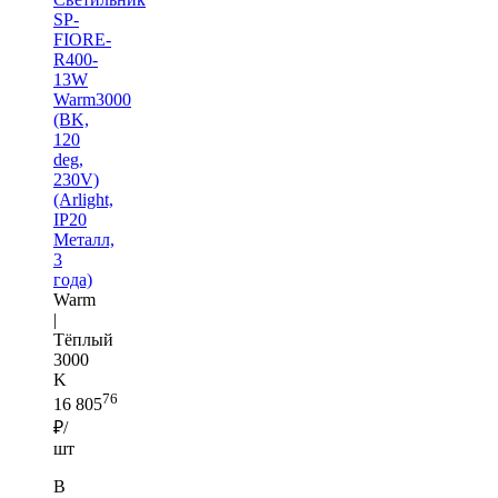
SP-
FIORE-
R400-
13W
Warm3000
(BK,
120
deg,
230V)
(Arlight,
IP20
Металл,
3
года)
Warm
|
Тёплый
3000
K
76
16 805
₽/
шт
В