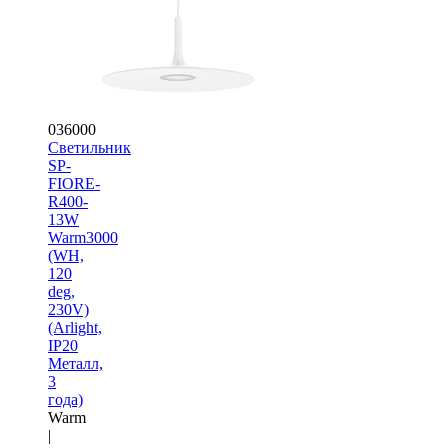
036000
Светильник
SP-
FIORE-
R400-
13W
Warm3000
(WH,
120
deg,
230V)
(Arlight,
IP20
Металл,
3
года)
Warm
|