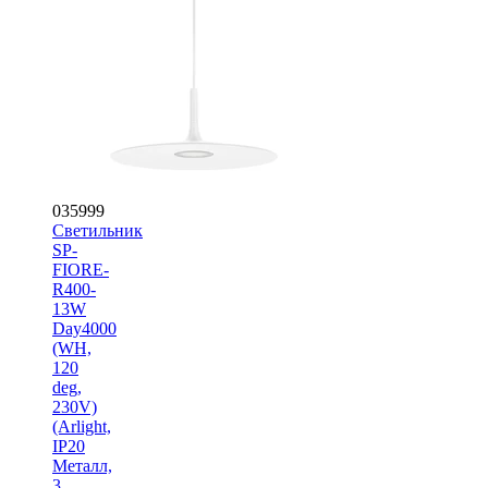
035999
Светильник
SP-
FIORE-
R400-
13W
Day4000
(WH,
120
deg,
230V)
(Arlight,
IP20
Металл,
3