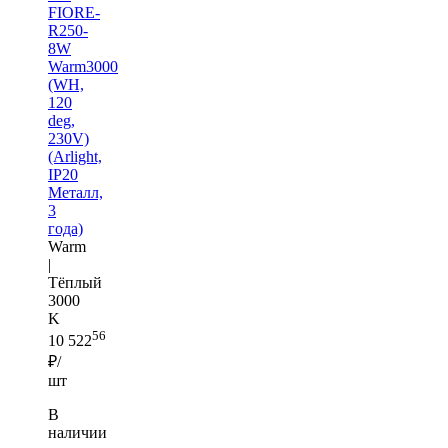
FIORE-
R250-
8W
Warm3000
(WH,
120
deg,
230V)
(Arlight,
IP20
Металл,
3
года)
Warm
|
Тёплый
3000
K
56
10 522
₽/
шт
В
наличии