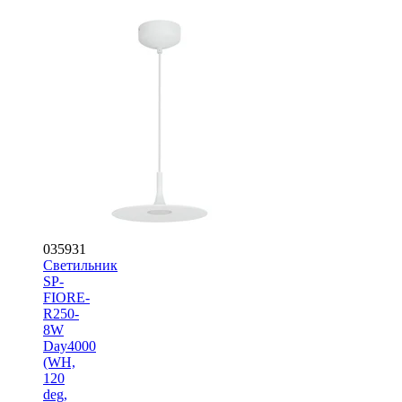
035931
Светильник
SP-
FIORE-
R250-
8W
Day4000
(WH,
120
deg,