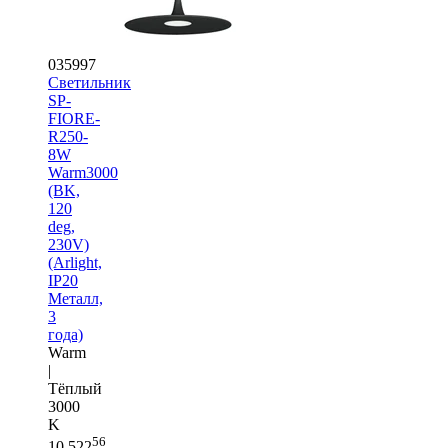
035997
Светильник
SP-
FIORE-
R250-
8W
Warm3000
(BK,
120
deg,
230V)
(Arlight,
IP20
Металл,
3
года)
Warm
|
Тёплый
3000
K
56
10 522