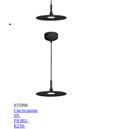
035998
Светильник
SP-
FIORE-
R250-