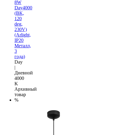
8W
Day4000
(BK,
120
deg,
230V)
(Arlight,
IP20
Металл,
3
года)
Day
|
Дневной
4000
K
Архивный
товар
%