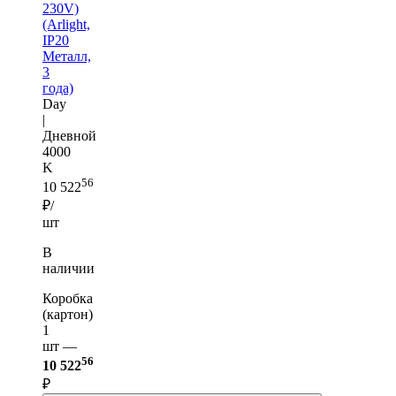
230V)
(Arlight,
IP20
Металл,
3
года)
Day
|
Дневной
4000
K
56
10 522
₽/
шт
В
наличии
Коробка
(картон)
1
шт —
56
10 522
₽