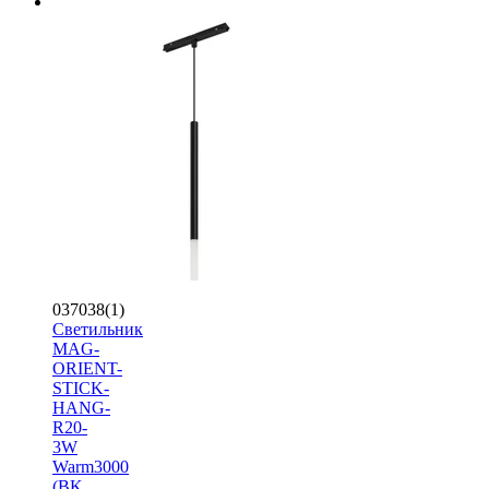
037038(1)
Светильник
MAG-
ORIENT-
STICK-
HANG-
R20-
3W
Warm3000
(BK,