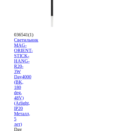
036541(1)
Светильник
MAG-
ORIENT-
STICK-
HANG-
R20-
3W
Day4000
(BK,
180
deg,
48V)
(Arlight,
IP20
Металл,
5
лет)
Day