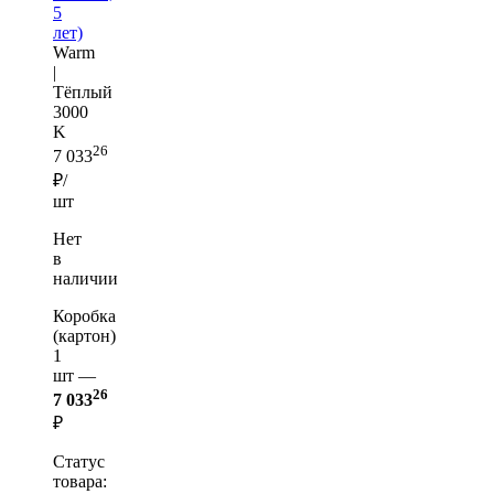
5
лет)
Warm
|
Тёплый
3000
K
26
7 033
₽/
шт
Нет
в
наличии
Коробка
(картон)
1
шт —
26
7 033
₽
Статус
товара: