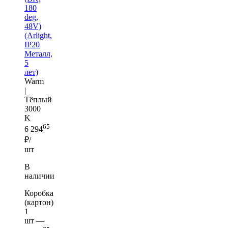
180
deg,
48V)
(Arlight,
IP20
Металл,
5
лет)
Warm
|
Тёплый
3000
K
65
6 294
₽/
шт
В
наличии
Коробка
(картон)
1
шт —