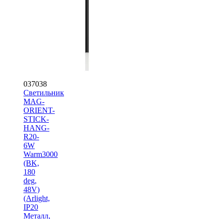
037038
Светильник
MAG-
ORIENT-
STICK-
HANG-
R20-
6W
Warm3000
(BK,
180
deg,
48V)
(Arlight,
IP20
Металл,