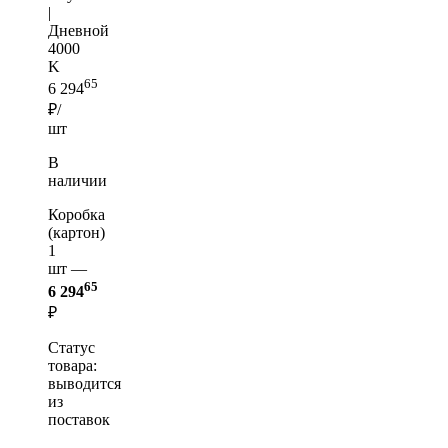
|
Дневной
4000
K
65
6 294
₽/
шт
В
наличии
Коробка
(картон)
1
шт —
65
6 294
₽
Статус
товара:
выводится
из
поставок