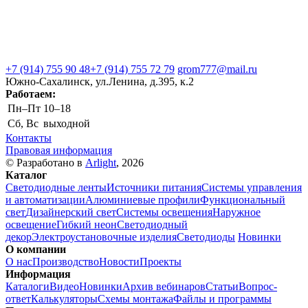
+7 (914) 755 90 48
+7 (914) 755 72 79
grom777@mail.ru
Южно-Сахалинск, ул.Ленина, д.395, к.2
Работаем:
Пн–Пт
10–18
Сб, Вс
выходной
Контакты
Правовая информация
© Разработано в
Arlight
, 2026
Каталог
Светодиодные ленты
Источники питания
Системы управления
и автоматизации
Алюминиевые профили
Функциональный
свет
Дизайнерский свет
Системы освещения
Наружное
освещение
Гибкий неон
Светодиодный
декор
Электроустановочные изделия
Светодиоды
Новинки
О компании
О нас
Производство
Новости
Проекты
Информация
Каталоги
Видео
Новинки
Архив вебинаров
Статьи
Вопрос-
ответ
Калькуляторы
Схемы монтажа
Файлы и программы