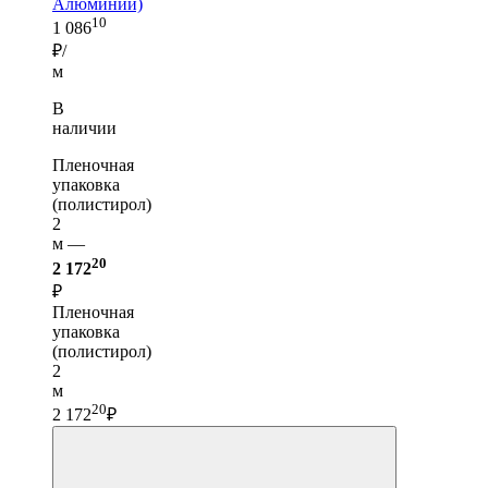
Алюминий)
10
1 086
₽/
м
В
наличии
Пленочная
упаковка
(полистирол)
2
м —
20
2 172
₽
Пленочная
упаковка
(полистирол)
2
м
20
2 172
₽