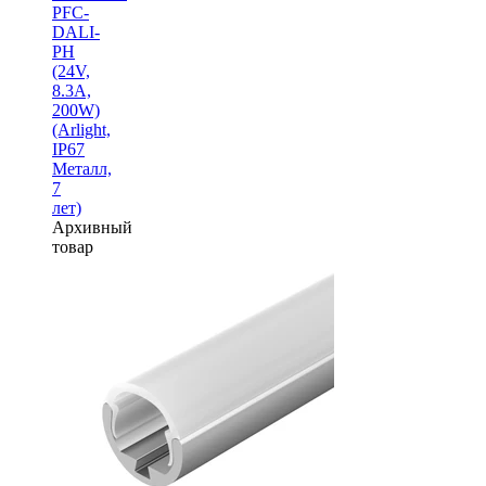
PFC-
DALI-
PH
(24V,
8.3A,
200W)
(Arlight,
IP67
Металл,
7
лет)
Архивный
товар