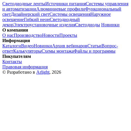
Светодиодные ленты
Источники питания
Системы управления
и автоматизации
Алюминиевые профили
Функциональный
свет
Дизайнерский свет
Системы освещения
Наружное
освещение
Гибкий неон
Светодиодный
декор
Электроустановочные изделия
Светодиоды
Новинки
О компании
О нас
Производство
Новости
Проекты
Информация
Каталоги
Видео
Новинки
Архив вебинаров
Статьи
Вопрос-
ответ
Калькуляторы
Схемы монтажа
Файлы и программы
Покупателям
Контакты
Правовая информация
© Разработано в
Arlight
, 2026