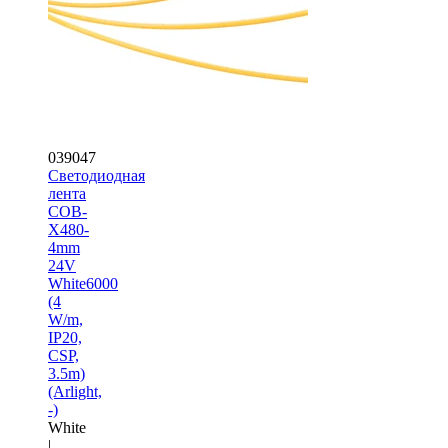
039047
Светодиодная
лента
COB-
X480-
4mm
24V
White6000
(4
W/m,
IP20,
CSP,
3.5m)
(Arlight,
-)
White
|