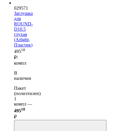
029571
Заглушка
для
ROUND-
D10.5
глухая
(Arlight,
Пластик)
18
495
₽/
компл
В
наличии
Пакет
(полиэтилен)
1
компл —
18
495
₽