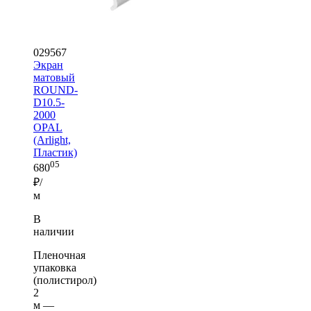
029567
Экран
матовый
ROUND-
D10.5-
2000
OPAL
(Arlight,
Пластик)
05
680
₽/
м
В
наличии
Пленочная
упаковка
(полистирол)
2
м —