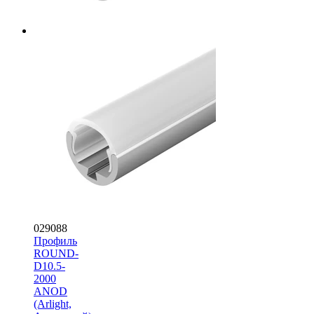
029088
Профиль
ROUND-
D10.5-
2000
ANOD
(Arlight,