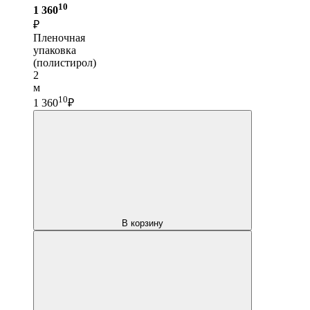
10
1 360
₽
Пленочная
упаковка
(полистирол)
2
м
10
1 360
₽
В корзину