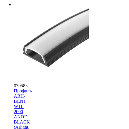
039583
Профиль
ARH-
BENT-
W11-
2000
ANOD
BLACK
(Arlight,