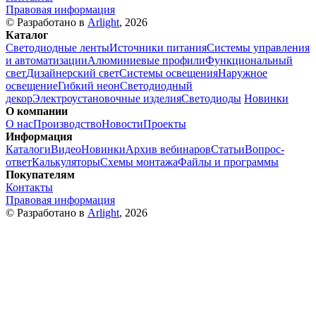
Правовая информация
© Разработано в
Arlight
, 2026
Каталог
Светодиодные ленты
Источники питания
Системы управления
и автоматизации
Алюминиевые профили
Функциональный
свет
Дизайнерский свет
Системы освещения
Наружное
освещение
Гибкий неон
Светодиодный
декор
Электроустановочные изделия
Светодиоды
Новинки
О компании
О нас
Производство
Новости
Проекты
Информация
Каталоги
Видео
Новинки
Архив вебинаров
Статьи
Вопрос-
ответ
Калькуляторы
Схемы монтажа
Файлы и программы
Покупателям
Контакты
Правовая информация
© Разработано в
Arlight
, 2026