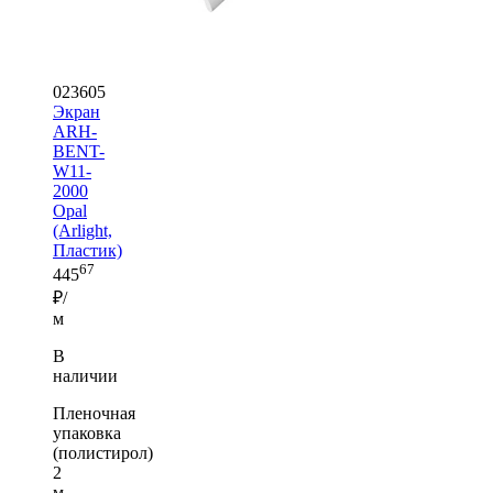
023605
Экран
ARH-
BENT-
W11-
2000
Opal
(Arlight,
Пластик)
67
445
₽/
м
В
наличии
Пленочная
упаковка
(полистирол)
2
м —