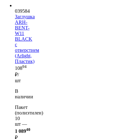
039584
Заглушка
ARH-
BENT-
W11
BLACK
с
отверстием
(Arlight,
Пластик)
94
108
₽/
шт
В
наличии
Пакет
(полиэтилен)
10
шт —
40
1 089
₽