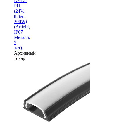
DALI-
PH
(24V,
8.3A,
200W)
(Arlight,
IP67
Металл,
7
лет)
Архивный
товар