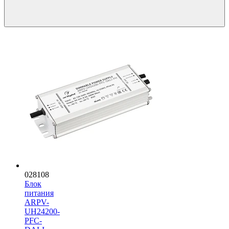
028108
Блок
питания
ARPV-
UH24200-
PFC-