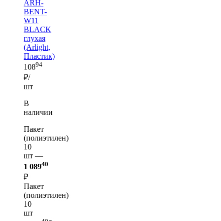
ARH-
BENT-
W11
BLACK
глухая
(Arlight,
Пластик)
94
108
₽/
шт
В
наличии
Пакет
(полиэтилен)
10
шт —
40
1 089
₽
Пакет
(полиэтилен)
10
шт