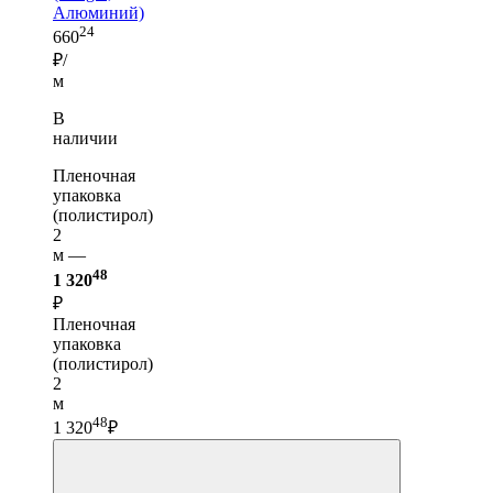
Алюминий)
24
660
₽/
м
В
наличии
Пленочная
упаковка
(полистирол)
2
м —
48
1 320
₽
Пленочная
упаковка
(полистирол)
2
м
48
1 320
₽