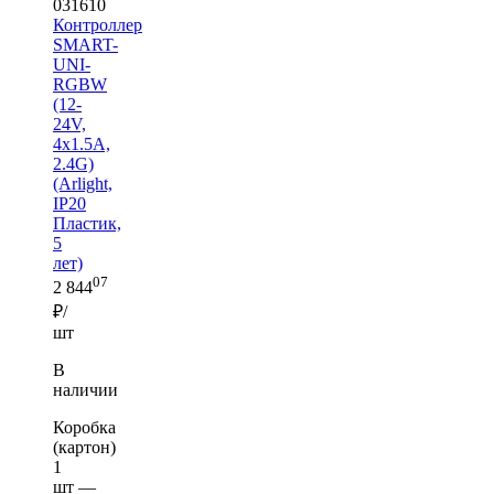
031610
Контроллер
SMART-
UNI-
RGBW
(12-
24V,
4x1.5A,
2.4G)
(Arlight,
IP20
Пластик,
5
лет)
07
2 844
₽/
шт
В
наличии
Коробка
(картон)
1
шт —