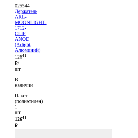
025544
Держатель
ARL-
MOONLIGHT-
1712-
CLIP
ANOD
(Arlight,
Алюминий)
41
126
₽/
шт
В
наличии
Пакет
(полиэтилен)
1
шт —
41
126
₽