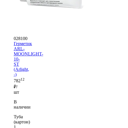
028100
Герметик
ARL-
MOONLIGHT-
10-
ST
(Arlight,
-)
12
782
₽/
шт
В
наличии
Туба
(картон)
1