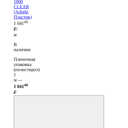
1000
CLEAR
(Arlight,
Пластик)
40
1 041
₽/
м
В
наличии
Пленочная
упаковка
(полистирол)
1
м —
40
1 041
₽