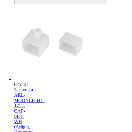
025547
Заглушка
ARL-
MOONLIGHT-
1712-
CAP-
SET-
WH
(Arlight,