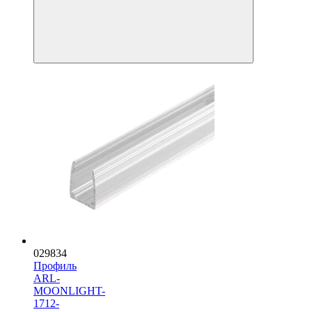
029834
Профиль
ARL-
MOONLIGHT-
1712-