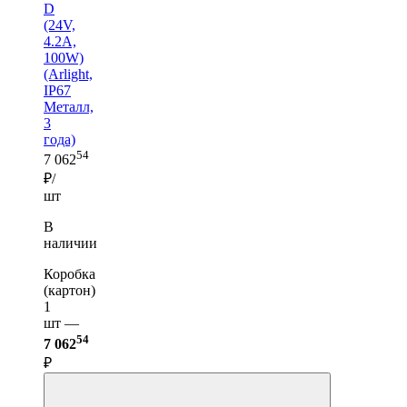
D
(24V,
4.2A,
100W)
(Arlight,
IP67
Металл,
3
года)
54
7 062
₽/
шт
В
наличии
Коробка
(картон)
1
шт —
54
7 062
₽