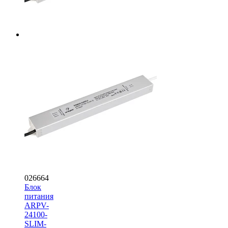
026664
Блок
питания
ARPV-
24100-
SLIM-