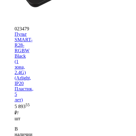
023479
Пульт
SMART-
R28-
RGBW
Black
(1
зона,
2.4G)
(Arlight,
IP20
Пластик,
5
лет)
55
5 893
₽/
шт
В
наличии