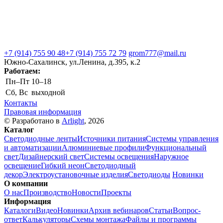
+7 (914) 755 90 48
+7 (914) 755 72 79
grom777@mail.ru
Южно-Сахалинск, ул.Ленина, д.395, к.2
Работаем:
Пн–Пт
10–18
Сб, Вс
выходной
Контакты
Правовая информация
© Разработано в
Arlight
, 2026
Каталог
Светодиодные ленты
Источники питания
Системы управления
и автоматизации
Алюминиевые профили
Функциональный
свет
Дизайнерский свет
Системы освещения
Наружное
освещение
Гибкий неон
Светодиодный
декор
Электроустановочные изделия
Светодиоды
Новинки
О компании
О нас
Производство
Новости
Проекты
Информация
Каталоги
Видео
Новинки
Архив вебинаров
Статьи
Вопрос-
ответ
Калькуляторы
Схемы монтажа
Файлы и программы