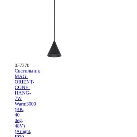
037370
Светильник
MAG-
ORIENT-
CONE-
HANG-
7W
Warm3000
(BK,
40
deg,
48V)
(Arlight,
IP20