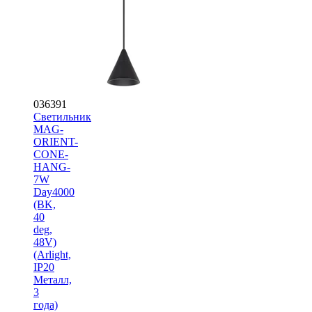
036391
Светильник
MAG-
ORIENT-
CONE-
HANG-
7W
Day4000
(BK,
40
deg,
48V)
(Arlight,
IP20
Металл,
3
года)