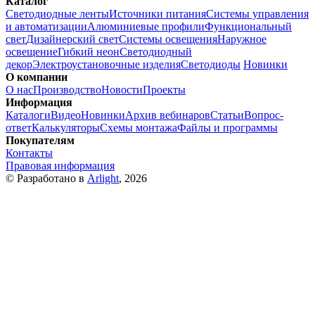
Каталог
Светодиодные ленты
Источники питания
Системы управления
и автоматизации
Алюминиевые профили
Функциональный
свет
Дизайнерский свет
Системы освещения
Наружное
освещение
Гибкий неон
Светодиодный
декор
Электроустановочные изделия
Светодиоды
Новинки
О компании
О нас
Производство
Новости
Проекты
Информация
Каталоги
Видео
Новинки
Архив вебинаров
Статьи
Вопрос-
ответ
Калькуляторы
Схемы монтажа
Файлы и программы
Покупателям
Контакты
Правовая информация
© Разработано в
Arlight
, 2026