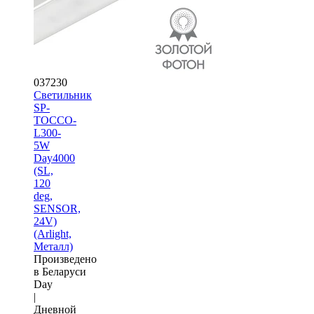
037230
Светильник
SP-
TOCCO-
L300-
5W
Day4000
(SL,
120
deg,
SENSOR,
24V)
(Arlight,
Металл)
Произведено
в Беларуси
Day
|
Дневной