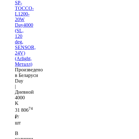
SP-
TOCCO-
L1200-
20W
Day4000
(SL,
120
deg,
SENSOR,
24V)
(Arlight,
Металл)
Произведено
в Беларуси
Day
|
Дневной
4000
K
74
31 806
₽/
шт
В
наличии