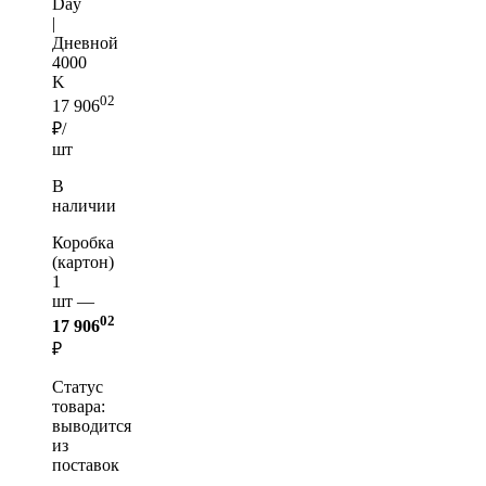
Day
|
Дневной
4000
K
02
17 906
₽/
шт
В
наличии
Коробка
(картон)
1
шт —
02
17 906
₽
Статус
товара:
выводится
из
поставок