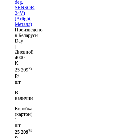
deg,
SENSOR,
24V)
(Arlight,
Металл)
Произведено
в Беларуси
Day
|
Дневной
4000
K
79
25 209
₽/
шт
В
наличии
Коробка
(картон)
1
шт —
79
25 209