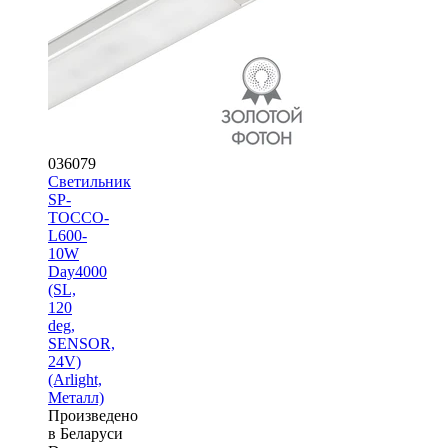
036079
Светильник
SP-
TOCCO-
L600-
10W
Day4000
(SL,
120
deg,
SENSOR,
24V)
(Arlight,
Металл)
Произведено
в Беларуси