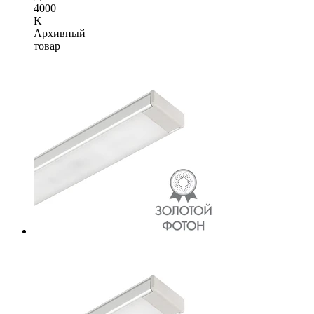
4000
K
Архивный
товар