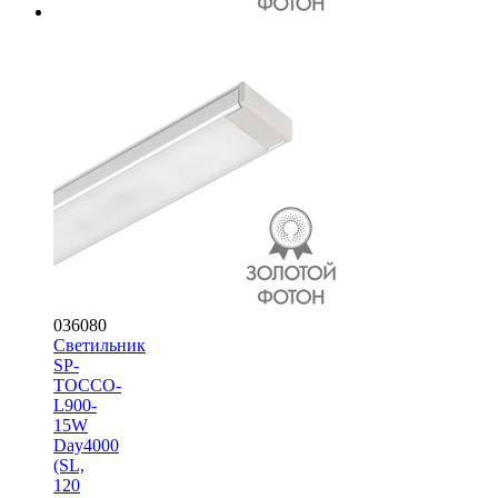
036080
Светильник
SP-
TOCCO-
L900-
15W
Day4000
(SL,
120