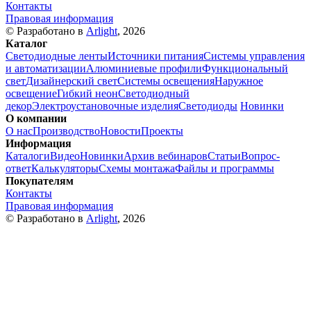
Контакты
Правовая информация
© Разработано в
Arlight
, 2026
Каталог
Светодиодные ленты
Источники питания
Системы управления
и автоматизации
Алюминиевые профили
Функциональный
свет
Дизайнерский свет
Системы освещения
Наружное
освещение
Гибкий неон
Светодиодный
декор
Электроустановочные изделия
Светодиоды
Новинки
О компании
О нас
Производство
Новости
Проекты
Информация
Каталоги
Видео
Новинки
Архив вебинаров
Статьи
Вопрос-
ответ
Калькуляторы
Схемы монтажа
Файлы и программы
Покупателям
Контакты
Правовая информация
© Разработано в
Arlight
, 2026