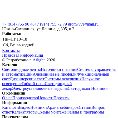
+7 (914) 755 90 48
+7 (914) 755 72 79
grom777@mail.ru
Южно-Сахалинск, ул.Ленина, д.395, к.2
Работаем:
Пн–Пт
10–18
Сб, Вс
выходной
Контакты
Правовая информация
© Разработано в
Arlight
, 2026
Каталог
Светодиодные ленты
Источники питания
Системы управления
и автоматизации
Алюминиевые профили
Функциональный
свет
Дизайнерский свет
Системы освещения
Наружное
освещение
Гибкий неон
Светодиодный
декор
Электроустановочные изделия
Светодиоды
Новинки
О компании
О нас
Производство
Новости
Проекты
Информация
Каталоги
Видео
Новинки
Архив вебинаров
Статьи
Вопрос-
ответ
Калькуляторы
Схемы монтажа
Файлы и программы
Покупателям