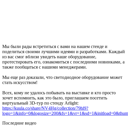
Мы были рады встретиться с вами на нашем стенде и
поделиться своими лучшими идеями и разработками. Каждый
из вас смог вблизи увидеть наше оборудование,
протестировать его, ознакомиться с последними новинками, а
также пообщаться с нашими менеджерами.
Мы еще раз доказали, что светодиодное оборудование может
стать искусством!
Всех, кому не удалось побывать на выставке и кто просто
хочет вспомнить, как это было, приглашаем посетить
виртуальный 3D-тур по стенду Arlight:
https://kuula.co/share/NV4Hg/collection/79hl9?
logo=1&info=0&logosize=200&fs=1&vr=1&sd=1&initload=0&thum
Последние видео