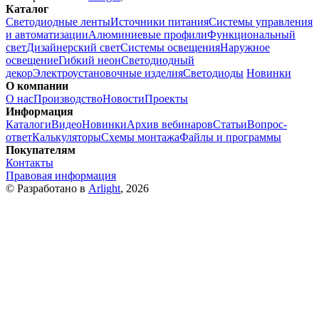
Каталог
Светодиодные ленты
Источники питания
Системы управления
и автоматизации
Алюминиевые профили
Функциональный
свет
Дизайнерский свет
Системы освещения
Наружное
освещение
Гибкий неон
Светодиодный
декор
Электроустановочные изделия
Светодиоды
Новинки
О компании
О нас
Производство
Новости
Проекты
Информация
Каталоги
Видео
Новинки
Архив вебинаров
Статьи
Вопрос-
ответ
Калькуляторы
Схемы монтажа
Файлы и программы
Покупателям
Контакты
Правовая информация
© Разработано в
Arlight
, 2026