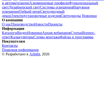
и автоматизации
Алюминиевые профили
Функциональный
свет
Дизайнерский свет
Системы освещения
Наружное
освещение
Гибкий неон
Светодиодный
декор
Электроустановочные изделия
Светодиоды
Новинки
О компании
О нас
Производство
Новости
Проекты
Информация
Каталоги
Видео
Новинки
Архив вебинаров
Статьи
Вопрос-
ответ
Калькуляторы
Схемы монтажа
Файлы и программы
Покупателям
Контакты
Правовая информация
© Разработано в
Arlight
, 2026