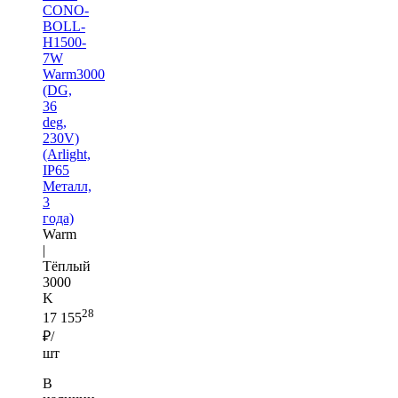
CONO-
BOLL-
H1500-
7W
Warm3000
(DG,
36
deg,
230V)
(Arlight,
IP65
Металл,
3
года)
Warm
|
Тёплый
3000
K
28
17 155
₽/
шт
В