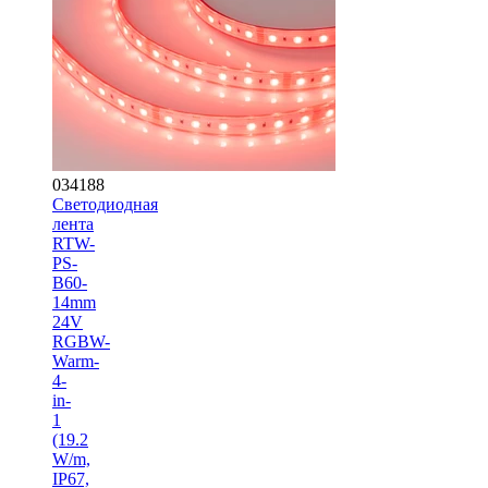
034188
Светодиодная
лента
RTW-
PS-
B60-
14mm
24V
RGBW-
Warm-
4-
in-
1
(19.2
W/m,
IP67,