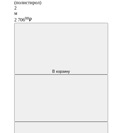
(полистирол)
2
м
98
2 706
₽
В корзину