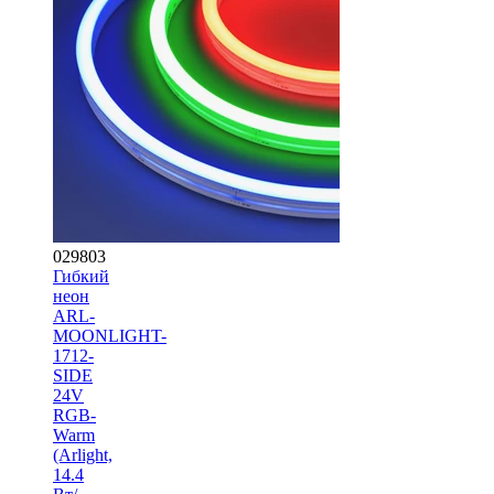
029803
Гибкий
неон
ARL-
MOONLIGHT-
1712-
SIDE
24V
RGB-
Warm
(Arlight,
14.4