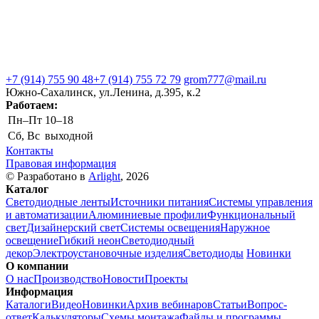
+7 (914) 755 90 48
+7 (914) 755 72 79
grom777@mail.ru
Южно-Сахалинск, ул.Ленина, д.395, к.2
Работаем:
Пн–Пт
10–18
Сб, Вс
выходной
Контакты
Правовая информация
© Разработано в
Arlight
, 2026
Каталог
Светодиодные ленты
Источники питания
Системы управления
и автоматизации
Алюминиевые профили
Функциональный
свет
Дизайнерский свет
Системы освещения
Наружное
освещение
Гибкий неон
Светодиодный
декор
Электроустановочные изделия
Светодиоды
Новинки
О компании
О нас
Производство
Новости
Проекты
Информация
Каталоги
Видео
Новинки
Архив вебинаров
Статьи
Вопрос-
ответ
Калькуляторы
Схемы монтажа
Файлы и программы