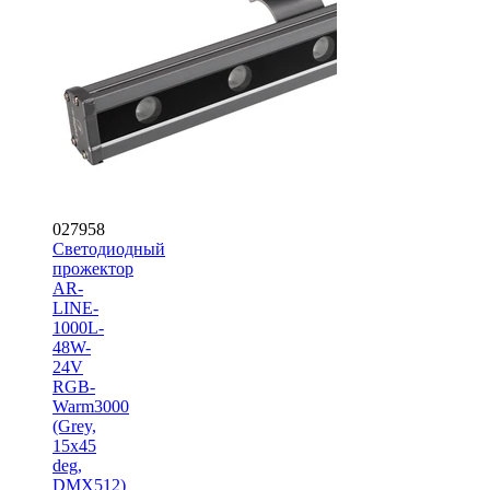
027958
Светодиодный
прожектор
AR-
LINE-
1000L-
48W-
24V
RGB-
Warm3000
(Grey,
15x45
deg,
DMX512)