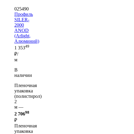
025490
Профиль
SILER-
2000
ANOD
(Arlight,
Алюминий)
49
1 353
₽/
м
В
наличии
Пленочная
упаковка
(полистирол)
2
м —
98
2 706
₽
Пленочная
упаковка