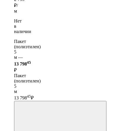
₽/
м
Нет
в
наличии
Пакет
(полиэтилен)
5
м —
45
13 798
₽
Пакет
(полиэтилен)
5
м
45
13 798
₽