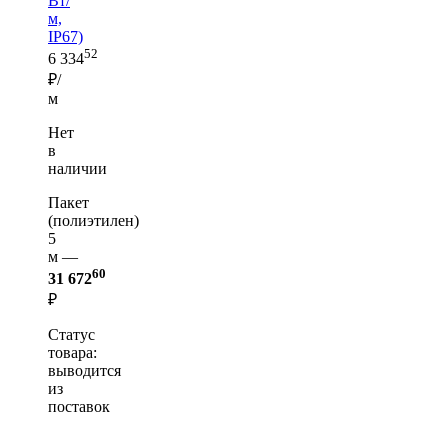
Вт/
м,
IP67)
52
6 334
₽/
м
Нет
в
наличии
Пакет
(полиэтилен)
5
м —
60
31 672
₽
Статус
товара:
выводится
из
поставок