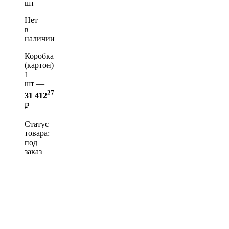
шт
Нет
в
наличии
Коробка
(картон)
1
шт —
27
31 412
₽
Статус
товара:
под
заказ