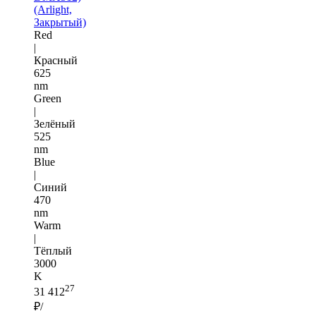
(Arlight,
Закрытый)
Red
|
Красный
625
nm
Green
|
Зелёный
525
nm
Blue
|
Синий
470
nm
Warm
|
Тёплый
3000
K
27
31 412
₽/