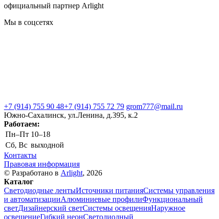
официальный партнер Arlight
Мы в соцсетях
+7 (914) 755 90 48
+7 (914) 755 72 79
grom777@mail.ru
Южно-Сахалинск, ул.Ленина, д.395, к.2
Работаем:
Пн–Пт
10–18
Сб, Вс
выходной
Контакты
Правовая информация
© Разработано в
Arlight
, 2026
Каталог
Светодиодные ленты
Источники питания
Системы управления
и автоматизации
Алюминиевые профили
Функциональный
свет
Дизайнерский свет
Системы освещения
Наружное
освещение
Гибкий неон
Светодиодный