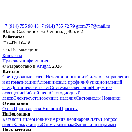
+7 (914) 755 90 48
+7 (914) 755 72 79
grom777@mail.ru
Южно-Сахалинск, ул.Ленина, д.395, к.2
Работаем:
Пн–Пт
10–18
Сб, Вс
выходной
Контакты
Правовая информация
© Разработано в
Arlight
, 2026
Каталог
Светодиодные ленты
Источники питания
Системы управления
и автоматизации
Алюминиевые профили
Функциональный
свет
Дизайнерский свет
Системы освещения
Наружное
освещение
Гибкий неон
Светодиодный
декор
Электроустановочные изделия
Светодиоды
Новинки
О компании
О нас
Производство
Новости
Проекты
Информация
Каталоги
Видео
Новинки
Архив вебинаров
Статьи
Вопрос-
ответ
Калькуляторы
Схемы монтажа
Файлы и программы
Покупателям