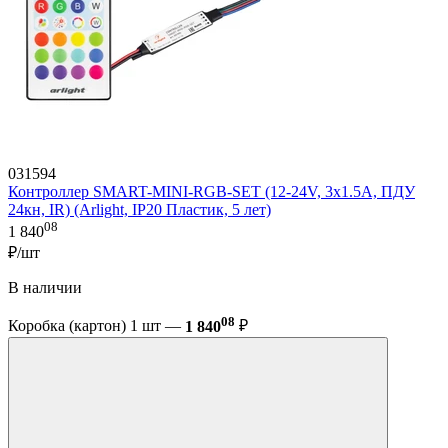
031594
Контроллер SMART-MINI-RGB-SET (12-24V, 3x1.5A, ПДУ
24кн, IR) (Arlight, IP20 Пластик, 5 лет)
08
1 840
₽/шт
В наличии
08
Коробка (картон) 1 шт —
1 840
₽