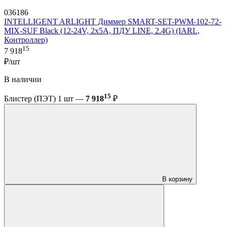
036186
INTELLIGENT ARLIGHT Диммер SMART-SET-PWM-102-72-
MIX-SUF Black (12-24V, 2x5A, ПДУ LINE, 2.4G) (IARL,
Контроллер)
15
7 918
₽/шт
В наличии
15
Блистер (ПЭТ) 1 шт —
7 918
₽
В корзину