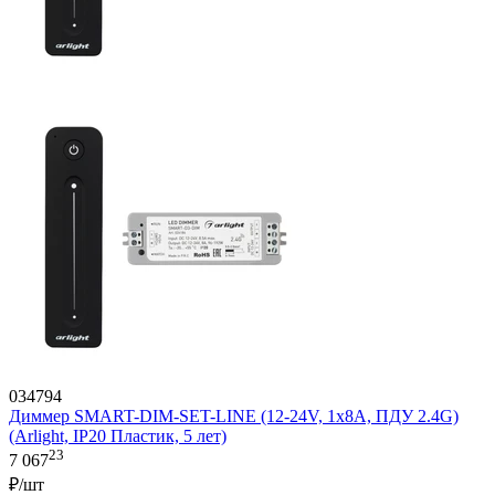
034794
Диммер SMART-DIM-SET-LINE (12-24V, 1x8A, ПДУ 2.4G)
(Arlight, IP20 Пластик, 5 лет)
23
7 067
₽/шт