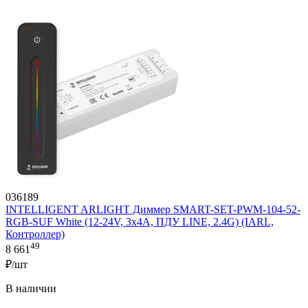
036189
INTELLIGENT ARLIGHT Диммер SMART-SET-PWM-104-52-
RGB-SUF White (12-24V, 3x4A, ПДУ LINE, 2.4G) (IARL,
Контроллер)
49
8 661
₽/шт
В наличии