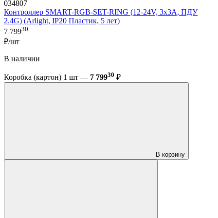
034807
Контроллер SMART-RGB-SET-RING (12-24V, 3x3A, ПДУ
2.4G) (Arlight, IP20 Пластик, 5 лет)
30
7 799
₽/шт
В наличии
30
Коробка (картон) 1 шт —
7 799
₽
В корзину