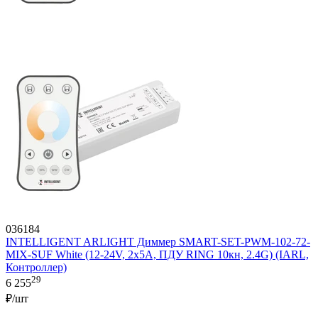
036184
INTELLIGENT ARLIGHT Диммер SMART-SET-PWM-102-72-
MIX-SUF White (12-24V, 2x5A, ПДУ RING 10кн, 2.4G) (IARL,
Контроллер)
29
6 255
₽/шт