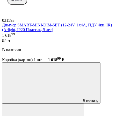
031593
Диммер SMART-MINI-DIM-SET (12-24V, 1x4A, ПДУ 4кн, IR)
(Arlight, IP20 Пластик, 5 лет)
99
1 618
₽/шт
В наличии
99
Коробка (картон) 1 шт —
1 618
₽
В корзину