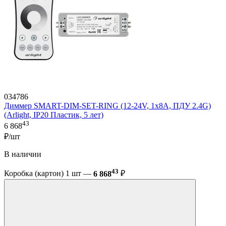
034786
Диммер SMART-DIM-SET-RING (12-24V, 1x8A, ПДУ 2.4G)
(Arlight, IP20 Пластик, 5 лет)
43
6 868
₽/шт
В наличии
43
Коробка (картон) 1 шт —
6 868
₽