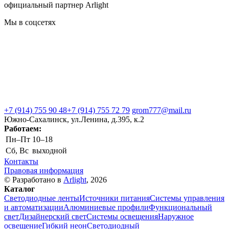
официальный партнер Arlight
Мы в соцсетях
+7 (914) 755 90 48
+7 (914) 755 72 79
grom777@mail.ru
Южно-Сахалинск, ул.Ленина, д.395, к.2
Работаем:
Пн–Пт
10–18
Сб, Вс
выходной
Контакты
Правовая информация
© Разработано в
Arlight
, 2026
Каталог
Светодиодные ленты
Источники питания
Системы управления
и автоматизации
Алюминиевые профили
Функциональный
свет
Дизайнерский свет
Системы освещения
Наружное
освещение
Гибкий неон
Светодиодный