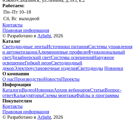
Южно-Сахалинск, ул.Ленина, д.395, к.2
Работаем:
Пн–Пт
10–18
Сб, Вс
выходной
Контакты
Правовая информация
© Разработано в
Arlight
, 2026
Каталог
Светодиодные ленты
Источники питания
Системы управления
и автоматизации
Алюминиевые профили
Функциональный
свет
Дизайнерский свет
Системы освещения
Наружное
освещение
Гибкий неон
Светодиодный
декор
Электроустановочные изделия
Светодиоды
Новинки
О компании
О нас
Производство
Новости
Проекты
Информация
Каталоги
Видео
Новинки
Архив вебинаров
Статьи
Вопрос-
ответ
Калькуляторы
Схемы монтажа
Файлы и программы
Покупателям
Контакты
Правовая информация
© Разработано в
Arlight
, 2026