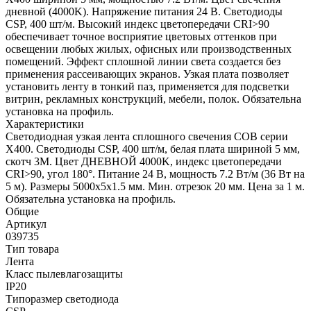
дневной (4000K). Напряжение питания 24 В. Светодиоды
CSP, 400 шт/м. Высокий индекс цветопередачи CRI>90
обеспечивает точное восприятие цветовых оттенков при
освещении любых жилых, офисных или производственных
помещений. Эффект сплошной линии света создается без
применения рассеивающих экранов. Узкая плата позволяет
установить ленту в тонкий паз, применяется для подсветки
витрин, рекламных конструкций, мебели, полок. Обязательна
установка на профиль.
Характеристики
Светодиодная узкая лента сплошного свечения COB серии
X400. Светодиоды CSP, 400 шт/м, белая плата шириной 5 мм,
скотч 3M. Цвет ДНЕВНОЙ 4000K, индекс цветопередачи
CRI>90, угол 180°. Питание 24 В, мощность 7.2 Вт/м (36 Вт на
5 м). Размеры 5000х5х1.5 мм. Мин. отрезок 20 мм. Цена за 1 м.
Обязательна установка на профиль.
Общие
Артикул
039735
Тип товара
Лента
Класс пылевлагозащиты
IP20
Типоразмер светодиода