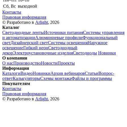
Сб, Вс
выходной
Контакты
Правовая информация
© Разработано в
Arlight
, 2026
Каталог
Светодиодные ленты
Источники питания
Системы управления
и автоматизации
Алюминиевые профили
Функциональный
свет
Дизайнерский свет
Системы освещения
Наружное
освещение
Гибкий неон
Светодиодный
декор
Электроустановочные изделия
Светодиоды
Новинки
О компании
О нас
Производство
Новости
Проекты
Информация
Каталоги
Видео
Новинки
Архив вебинаров
Статьи
Вопрос-
ответ
Калькуляторы
Схемы монтажа
Файлы и программы
Покупателям
Контакты
Правовая информация
© Разработано в
Arlight
, 2026