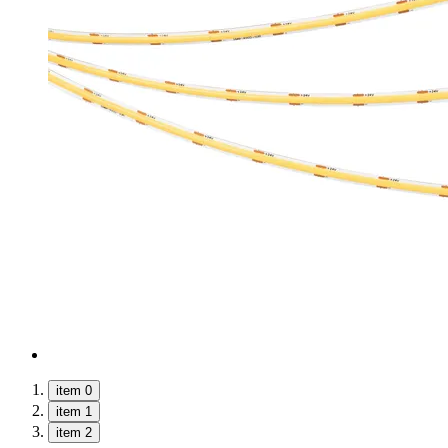
item 0
item 1
item 2