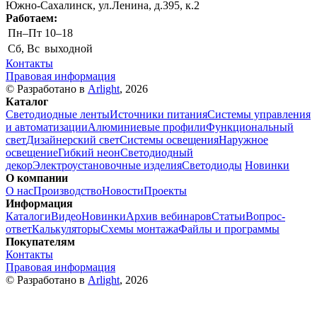
Южно-Сахалинск, ул.Ленина, д.395, к.2
Работаем:
Пн–Пт
10–18
Сб, Вс
выходной
Контакты
Правовая информация
© Разработано в
Arlight
, 2026
Каталог
Светодиодные ленты
Источники питания
Системы управления
и автоматизации
Алюминиевые профили
Функциональный
свет
Дизайнерский свет
Системы освещения
Наружное
освещение
Гибкий неон
Светодиодный
декор
Электроустановочные изделия
Светодиоды
Новинки
О компании
О нас
Производство
Новости
Проекты
Информация
Каталоги
Видео
Новинки
Архив вебинаров
Статьи
Вопрос-
ответ
Калькуляторы
Схемы монтажа
Файлы и программы
Покупателям
Контакты
Правовая информация
© Разработано в
Arlight
, 2026