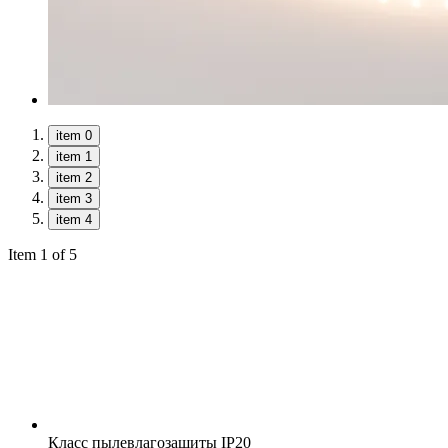
item 0
item 1
item 2
item 3
item 4
Item 1 of 5
Класс пылевлагозащиты
IP20