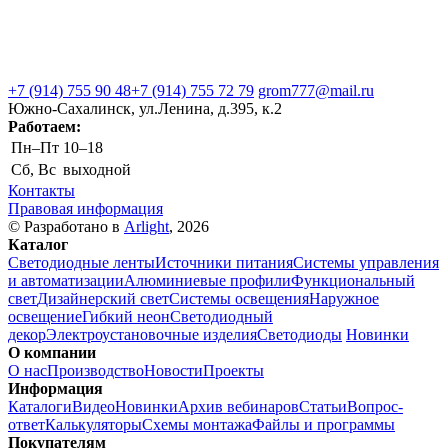
+7 (914) 755 90 48
+7 (914) 755 72 79
grom777@mail.ru
Южно-Сахалинск, ул.Ленина, д.395, к.2
Работаем:
Пн–Пт
10–18
Сб, Вс
выходной
Контакты
Правовая информация
© Разработано в
Arlight
, 2026
Каталог
Светодиодные ленты
Источники питания
Системы управления
и автоматизации
Алюминиевые профили
Функциональный
свет
Дизайнерский свет
Системы освещения
Наружное
освещение
Гибкий неон
Светодиодный
декор
Электроустановочные изделия
Светодиоды
Новинки
О компании
О нас
Производство
Новости
Проекты
Информация
Каталоги
Видео
Новинки
Архив вебинаров
Статьи
Вопрос-
ответ
Калькуляторы
Схемы монтажа
Файлы и программы
Покупателям