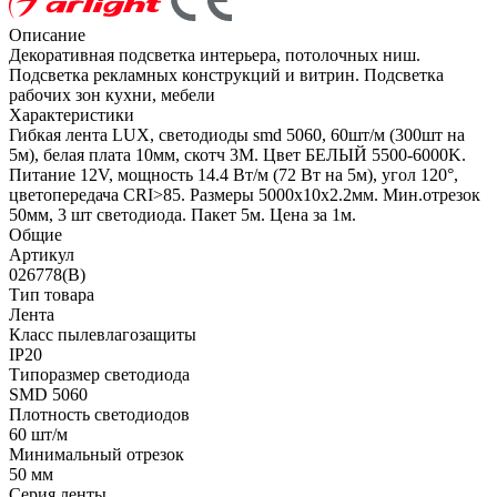
Описание
Декоративная подсветка интерьера, потолочных ниш.
Подсветка рекламных конструкций и витрин. Подсветка
рабочих зон кухни, мебели
Характеристики
Гибкая лента LUX, светодиоды smd 5060, 60шт/м (300шт на
5м), белая плата 10мм, скотч 3М. Цвет БЕЛЫЙ 5500-6000K.
Питание 12V, мощность 14.4 Вт/м (72 Вт на 5м), угол 120°,
цветопередача CRI>85. Размеры 5000х10x2.2мм. Мин.отрезок
50мм, 3 шт светодиода. Пакет 5м. Цена за 1м.
Общие
Артикул
026778(B)
Тип товара
Лента
Класс пылевлагозащиты
IP20
Типоразмер светодиода
SMD 5060
Плотность светодиодов
60 шт/м
Минимальный отрезок
50 мм
Серия ленты