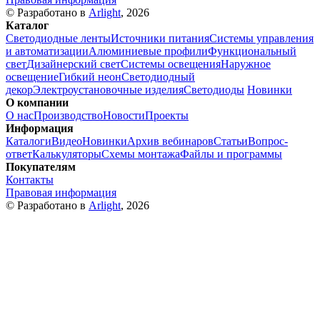
© Разработано в
Arlight
, 2026
Каталог
Светодиодные ленты
Источники питания
Системы управления
и автоматизации
Алюминиевые профили
Функциональный
свет
Дизайнерский свет
Системы освещения
Наружное
освещение
Гибкий неон
Светодиодный
декор
Электроустановочные изделия
Светодиоды
Новинки
О компании
О нас
Производство
Новости
Проекты
Информация
Каталоги
Видео
Новинки
Архив вебинаров
Статьи
Вопрос-
ответ
Калькуляторы
Схемы монтажа
Файлы и программы
Покупателям
Контакты
Правовая информация
© Разработано в
Arlight
, 2026