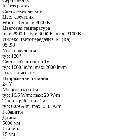
Серия ленты
RT открытая
Светотехнические
Цвет свечения
Warm | Тёплый 3000 K
Цветовая температура
min: 2900 K; typ: 3000 K; max: 3100 K
Индекс цветопередачи CRI (Ra)
95..98
Угол излучения
typ: 120 °
Световой поток на 1м
typ: 1660 lm/m; max: 2000 lm/m
Электрические
Напряжение питания
24 V
Мощность на 1м
typ: 16.6 W/m; max: 20 W/m
Ток потребления 1м
typ: 0.69 A/m; max: 0.83 A/m
Габариты
Длина
5000 мм
Ширина
15 мм