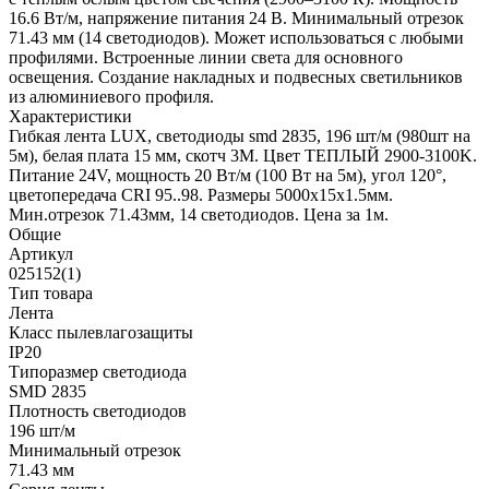
16.6 Вт/м, напряжение питания 24 В. Минимальный отрезок
71.43 мм (14 светодиодов). Может использоваться с любыми
профилями. Встроенные линии света для основного
освещения. Создание накладных и подвесных светильников
из алюминиевого профиля.
Характеристики
Гибкая лента LUX, светодиоды smd 2835, 196 шт/м (980шт на
5м), белая плата 15 мм, скотч 3М. Цвет ТЕПЛЫЙ 2900-3100K.
Питание 24V, мощность 20 Вт/м (100 Вт на 5м), угол 120°,
цветопередача CRI 95..98. Размеры 5000х15x1.5мм.
Мин.отрезок 71.43мм, 14 светодиодов. Цена за 1м.
Общие
Артикул
025152(1)
Тип товара
Лента
Класс пылевлагозащиты
IP20
Типоразмер светодиода
SMD 2835
Плотность светодиодов
196 шт/м
Минимальный отрезок
71.43 мм