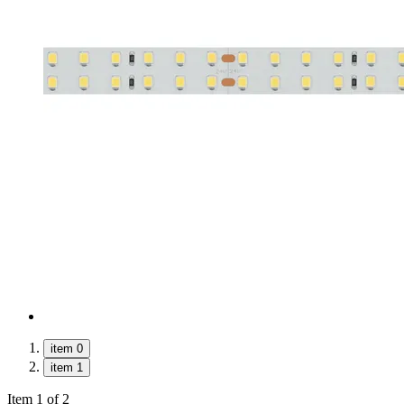
item 0
item 1
Item 1 of 2