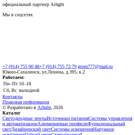
официальный партнер Arlight
Мы в соцсетях
+7 (914) 755 90 48
+7 (914) 755 72 79
grom777@mail.ru
Южно-Сахалинск, ул.Ленина, д.395, к.2
Работаем:
Пн–Пт
10–18
Сб, Вс
выходной
Контакты
Правовая информация
© Разработано в
Arlight
, 2026
Каталог
Светодиодные ленты
Источники питания
Системы управления
и автоматизации
Алюминиевые профили
Функциональный
свет
Дизайнерский свет
Системы освещения
Наружное
освещение
Гибкий неон
Светодиодный