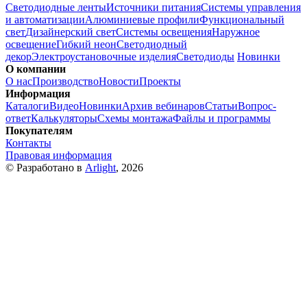
Светодиодные ленты
Источники питания
Системы управления
и автоматизации
Алюминиевые профили
Функциональный
свет
Дизайнерский свет
Системы освещения
Наружное
освещение
Гибкий неон
Светодиодный
декор
Электроустановочные изделия
Светодиоды
Новинки
О компании
О нас
Производство
Новости
Проекты
Информация
Каталоги
Видео
Новинки
Архив вебинаров
Статьи
Вопрос-
ответ
Калькуляторы
Схемы монтажа
Файлы и программы
Покупателям
Контакты
Правовая информация
© Разработано в
Arlight
, 2026