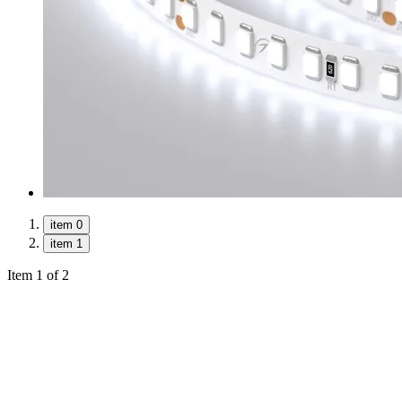
item 0
item 1
Item 1 of 2