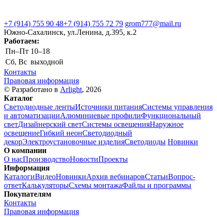
+7 (914) 755 90 48
+7 (914) 755 72 79
grom777@mail.ru
Южно-Сахалинск, ул.Ленина, д.395, к.2
Работаем:
Пн–Пт
10–18
Сб, Вс
выходной
Контакты
Правовая информация
© Разработано в
Arlight
, 2026
Каталог
Светодиодные ленты
Источники питания
Системы управления
и автоматизации
Алюминиевые профили
Функциональный
свет
Дизайнерский свет
Системы освещения
Наружное
освещение
Гибкий неон
Светодиодный
декор
Электроустановочные изделия
Светодиоды
Новинки
О компании
О нас
Производство
Новости
Проекты
Информация
Каталоги
Видео
Новинки
Архив вебинаров
Статьи
Вопрос-
ответ
Калькуляторы
Схемы монтажа
Файлы и программы
Покупателям
Контакты
Правовая информация