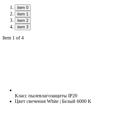
item 0
item 1
item 2
item 3
Item 1 of 4
Класс пылевлагозащиты
IP20
Цвет свечения
White | Белый 6000 K