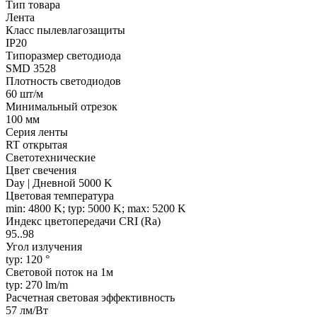
Тип товара
Лента
Класс пылевлагозащиты
IP20
Типоразмер светодиода
SMD 3528
Плотность светодиодов
60 шт/м
Минимальный отрезок
100 мм
Серия ленты
RT открытая
Светотехнические
Цвет свечения
Day | Дневной 5000 K
Цветовая температура
min: 4800 K; typ: 5000 K; max: 5200 K
Индекс цветопередачи CRI (Ra)
95..98
Угол излучения
typ: 120 °
Световой поток на 1м
typ: 270 lm/m
Расчетная световая эффективность
57 лм/Вт