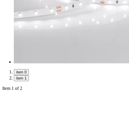
item 0
item 1
Item 1 of 2