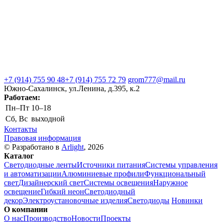
+7 (914) 755 90 48
+7 (914) 755 72 79
grom777@mail.ru
Южно-Сахалинск, ул.Ленина, д.395, к.2
Работаем:
Пн–Пт
10–18
Сб, Вс
выходной
Контакты
Правовая информация
© Разработано в
Arlight
, 2026
Каталог
Светодиодные ленты
Источники питания
Системы управления
и автоматизации
Алюминиевые профили
Функциональный
свет
Дизайнерский свет
Системы освещения
Наружное
освещение
Гибкий неон
Светодиодный
декор
Электроустановочные изделия
Светодиоды
Новинки
О компании
О нас
Производство
Новости
Проекты