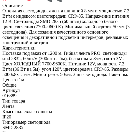
Описание
Открытая светодиодная лента шириной 8 мм и мощностью 7.2
Вт/м с индексом цветопередачи CRI>85. Напряжение питания
12 В. Светодиоды SMD 2835 (60 шт/м) холодного белого
цвета свечения (7700–9600 К). Минимальный отрезок 50 мм (3
светодиода). Для создания качественного основного
освещения и декоративной подсветки интерьеров, рекламных
конструкций и витрин.
Характеристики
Поставка под заказ от 1200 м. Гибкая лента PRO, светодиоды
smd 2835, 60шт/м (300шт на 5м), белая плата 8мм, скотч 3М.
Цвет ХОЛОДНЫЙ 7700-9600K. Питание 12V, мощность 7.2
Вт/м (36 Вт на 5м), угол 120°, цветопередача CRI>85. Размеры
5000х8x1.5мм. Мин.отрезок 50мм, 3 шт светодиода. Пакет 5м.
Цена за 1м.
Общие
Артикул
016889
Тип товара
Лента
Класс пылевлагозащиты
IP20
Типоразмер светодиода
SMD 2835