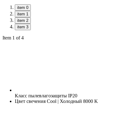
item 0
item 1
item 2
item 3
Item 1 of 4
Класс пылевлагозащиты
IP20
Цвет свечения
Cool | Холодный 8000 K