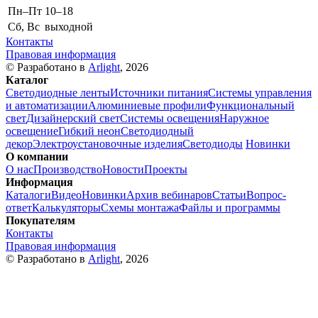
Пн–Пт
10–18
Сб, Вс
выходной
Контакты
Правовая информация
© Разработано в
Arlight
, 2026
Каталог
Светодиодные ленты
Источники питания
Системы управления
и автоматизации
Алюминиевые профили
Функциональный
свет
Дизайнерский свет
Системы освещения
Наружное
освещение
Гибкий неон
Светодиодный
декор
Электроустановочные изделия
Светодиоды
Новинки
О компании
О нас
Производство
Новости
Проекты
Информация
Каталоги
Видео
Новинки
Архив вебинаров
Статьи
Вопрос-
ответ
Калькуляторы
Схемы монтажа
Файлы и программы
Покупателям
Контакты
Правовая информация
© Разработано в
Arlight
, 2026