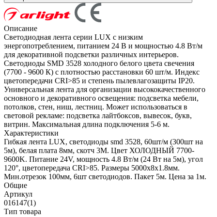
Описание
Светодиодная лента серии LUX с низким
энергопотреблением, питанием 24 В и мощностью 4.8 Вт/м
для декоративной подсветки различных интерьеров.
Светодиоды SMD 3528 холодного белого цвета свечения
(7700 - 9600 К) с плотностью расстановки 60 шт/м. Индекс
цветопередачи CRI>85 и степень пылевлагозащиты IP20.
Универсальная лента для организации высококачественного
основного и декоративного освещения: подсветка мебели,
потолков, стен, ниш, лестниц. Может использоваться в
световой рекламе: подсветка лайтбоксов, вывесок, букв,
витрин. Максимальная длина подключения 5-6 м.
Характеристики
Гибкая лента LUX, светодиоды smd 3528, 60шт/м (300шт на
5м), белая плата 8мм, скотч 3М. Цвет ХОЛОДНЫЙ 7700-
9600K. Питание 24V, мощность 4.8 Вт/м (24 Вт на 5м), угол
120°, цветопередача CRI>85. Размеры 5000х8x1.8мм.
Мин.отрезок 100мм, 6шт светодиодов. Пакет 5м. Цена за 1м.
Общие
Артикул
016147(1)
Тип товара