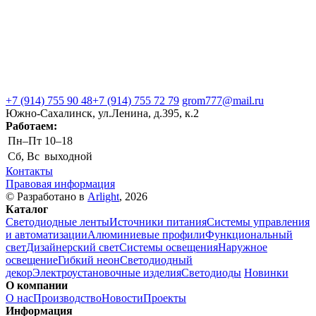
+7 (914) 755 90 48
+7 (914) 755 72 79
grom777@mail.ru
Южно-Сахалинск, ул.Ленина, д.395, к.2
Работаем:
Пн–Пт
10–18
Сб, Вс
выходной
Контакты
Правовая информация
© Разработано в
Arlight
, 2026
Каталог
Светодиодные ленты
Источники питания
Системы управления
и автоматизации
Алюминиевые профили
Функциональный
свет
Дизайнерский свет
Системы освещения
Наружное
освещение
Гибкий неон
Светодиодный
декор
Электроустановочные изделия
Светодиоды
Новинки
О компании
О нас
Производство
Новости
Проекты
Информация