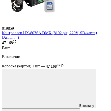
019859
Контроллер HX-803SA DMX (8192 pix, 220V, SD-карта)
(Arlight, -)
95
47 168
₽/шт
В наличии
95
Коробка (картон) 1 шт —
47 168
₽
В корзину