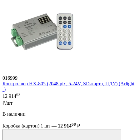
016999
Контроллер HX-805 (2048 pix, 5-24V, SD-карта, ПДУ) (Arlight,
-)
68
12 914
₽/шт
В наличии
68
Коробка (картон) 1 шт —
12 914
₽