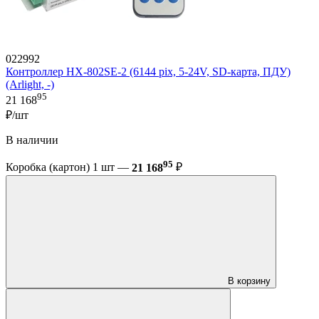
022992
Контроллер HX-802SE-2 (6144 pix, 5-24V, SD-карта, ПДУ)
(Arlight, -)
95
21 168
₽/шт
В наличии
95
Коробка (картон) 1 шт —
21 168
₽
В корзину