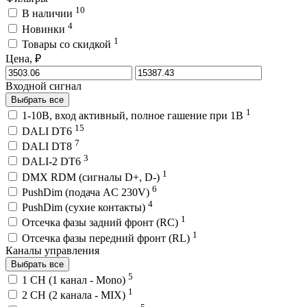
10
В наличии
4
Новинки
1
Товары со скидкой
Цена, ₽
Входной сигнал
Выбрать все
1
1-10В, вход активный, полное гашение при 1В
15
DALI DT6
7
DALI DT8
3
DALI-2 DT6
1
DMX RDM (сигналы D+, D-)
6
PushDim (подача AC 230V)
4
PushDim (сухие контакты)
1
Отсечка фазы задний фронт (RC)
1
Отсечка фазы передний фронт (RL)
Каналы управления
Выбрать все
5
1 CH (1 канал - Mono)
1
2 CH (2 канала - MIX)
5