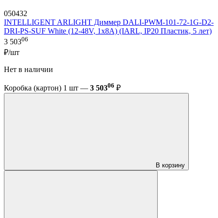
050432
INTELLIGENT ARLIGHT Диммер DALI-PWM-101-72-1G-D2-
DRI-PS-SUF White (12-48V, 1x8A) (IARL, IP20 Пластик, 5 лет)
06
3 503
₽/шт
Нет в наличии
06
Коробка (картон) 1 шт —
3 503
₽
В корзину