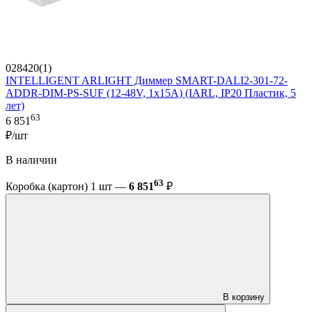
028420(1)
INTELLIGENT ARLIGHT Диммер SMART-DALI2-301-72-
ADDR-DIM-PS-SUF (12-48V, 1x15A) (IARL, IP20 Пластик, 5
лет)
63
6 851
₽/шт
В наличии
63
Коробка (картон) 1 шт —
6 851
₽
В корзину