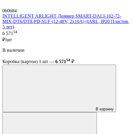
060684
INTELLIGENT ARLIGHT Диммер SMART-DALI-102-72-
MIX-DT6/DT8-PD-SUF (12-48V, 2x10A) (IARL, IP20 Пластик,
5 лет)
54
6 571
₽/шт
В наличии
54
Коробка (картон) 1 шт —
6 571
₽
В корзину