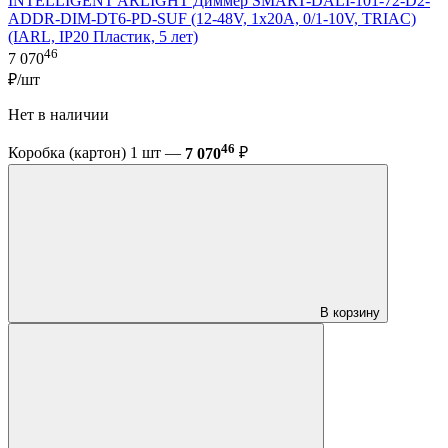
INTELLIGENT ARLIGHT Диммер SMART-DALI-101-72-D2-
ADDR-DIM-DT6-PD-SUF (12-48V, 1x20A, 0/1-10V, TRIAC)
(IARL, IP20 Пластик, 5 лет)
46
7 070
₽/шт
Нет в наличии
46
Коробка (картон) 1 шт —
7 070
₽
В корзину