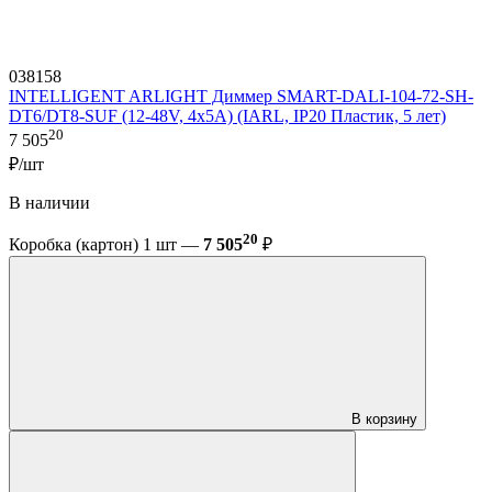
038158
INTELLIGENT ARLIGHT Диммер SMART-DALI-104-72-SH-
DT6/DT8-SUF (12-48V, 4x5A) (IARL, IP20 Пластик, 5 лет)
20
7 505
₽/шт
В наличии
20
Коробка (картон) 1 шт —
7 505
₽
В корзину