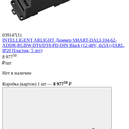
039147(1)
INTELLIGENT ARLIGHT Диммер SMART-DALI-104-62-
ADDR-RGBW-DT6/DT8-PD-DIN Black (12-48V, 4x5А) (IARL,
IP20 Пластик, 5 лет)
50
8 977
₽/шт
Нет в наличии
50
Коробка (картон) 1 шт —
8 977
₽