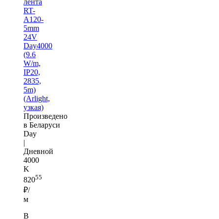
лента
RT-
A120-
5mm
24V
Day4000
(9.6
W/m,
IP20,
2835,
5m)
(Arlight,
узкая)
Произведено
в Беларуси
Day
|
Дневной
4000
K
55
820
₽/
м
В