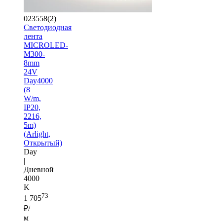
023558(2)
Светодиодная
лента
MICROLED-
M300-
8mm
24V
Day4000
(8
W/m,
IP20,
2216,
5m)
(Arlight,
Открытый)
Day
|
Дневной
4000
K
73
1 705
₽/
м