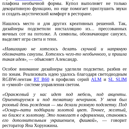
плафона необычной формы. Купол выполняет не только
декоративную функцию, но еще помогает приглушить звуки
и создать акустический комфорт в ресторане.
Нашлось место и для других креативных решений. Так,
дизайнеры подсветили инсталляцию из… прессованных
яичных сот на потолке. А символы, обозначающие санузел,
выделяет игра света и тени.
«Навигацию не хотелось делать скучной и напрямую
обозначать санузлы. Хотелось чего-то необычного, и пришла
такая идея»,
— объясняет Александр.
Особое внимание дизайнеры уделили подсветке, разбив ее
по зонам. Реализовать идею удалось благодаря светодиодным
RGBW-лентам
RT B60
в профилях серий
ALM
и
SL SLIM
и «умной» системе управления светом.
«Оранжевый у нас идет под мебель, под акценты.
Ориентируемся и под тематику вечеринок. У меня был
розовый день рождения — мы делали розовую подсветку. Под
«Оскар»-пати подбирали золотой цвет. Точнее, желтый,
но ближе к золотому. Это помогает в оформлении, становясь
его дополнительным украшением, фишкой»
, — говорит
ресторатор Яна Хорунжина.