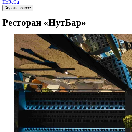
HoReCa
Задать вопрос
Ресторан «НутБар»