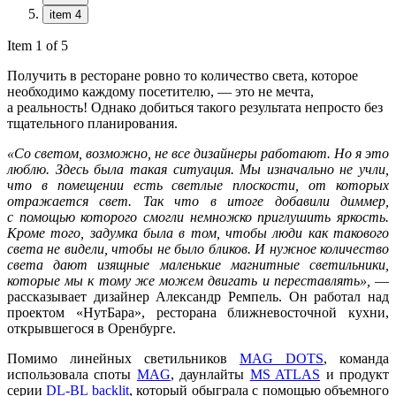
item 4
Item 1 of 5
Получить в ресторане ровно то количество света, которое
необходимо каждому посетителю, — это не мечта,
а реальность! Однако добиться такого результата непросто без
тщательного планирования.
«Со светом, возможно, не все дизайнеры работают. Но я это
люблю. Здесь была такая ситуация. Мы изначально не учли,
что в помещении есть светлые плоскости, от которых
отражается свет. Так что в итоге добавили диммер,
с помощью которого смогли немножко приглушить яркость.
Кроме того, задумка была в том, чтобы люди как такового
света не видели, чтобы не было бликов. И нужное количество
света дают изящные маленькие магнитные светильники,
которые мы к тому же можем двигать и переставлять»,
—
рассказывает дизайнер Александр Ремпель. Он работал над
проектом «НутБара», ресторана ближневосточной кухни,
открывшегося в Оренбурге.
Помимо линейных светильников
MAG DOTS
, команда
использовала споты
MAG
, даунлайты
MS ATLAS
и продукт
серии
DL-BL backlit
, который обыграла с помощью объемного