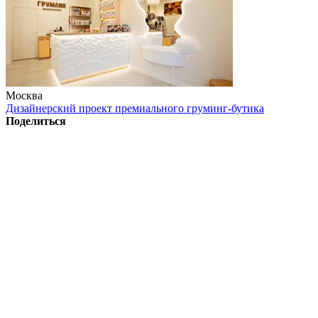
Москва
Дизайнерский проект премиального груминг-бутика
Поделиться