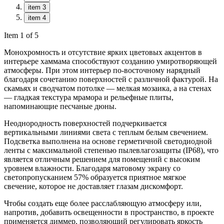
item 3
item 4
Item 1 of 5
Монохромность и отсутствие ярких цветовых акцентов в
интерьере хаммама способствуют созданию умиротворяющей
атмосферы. При этом интерьер по-восточному нарядный
благодаря сочетанию поверхностей с различной фактурой. На
скамьях и сводчатом потолке — мелкая мозаика, а на стенах
— гладкая текстура мрамора и рельефные плиты,
напоминающие песчаные дюны.
Неоднородность поверхностей подчеркивается
вертикальными линиями света с теплым белым свечением.
Подсветка выполнена на основе герметичной светодиодной
ленты с максимальной степенью пылевлагозащиты (IP68), что
является отличным решением для помещений с высоким
уровнем влажности. Благодаря матовому экрану со
светопропусканием 57% образуется приятное мягкое
свечение, которое не доставляет глазам дискомфорт.
Чтобы создать еще более расслабляющую атмосферу или,
напротив, добавить освещенности в пространство, в проекте
применяется диммер, позволяющий регулировать яркость