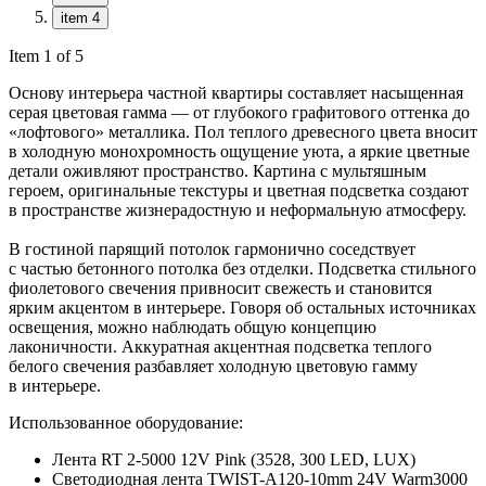
item 4
Item 1 of 5
Основу интерьера частной квартиры составляет насыщенная
серая цветовая гамма — от глубокого графитового оттенка до
«лофтового» металлика. Пол теплого древесного цвета вносит
в холодную монохромность ощущение уюта, а яркие цветные
детали оживляют пространство. Картина с мультяшным
героем, оригинальные текстуры и цветная подсветка создают
в пространстве жизнерадостную и неформальную атмосферу.
В гостиной парящий потолок гармонично соседствует
с частью бетонного потолка без отделки. Подсветка стильного
фиолетового свечения привносит свежесть и становится
ярким акцентом в интерьере. Говоря об остальных источниках
освещения, можно наблюдать общую концепцию
лаконичности. Аккуратная акцентная подсветка теплого
белого свечения разбавляет холодную цветовую гамму
в интерьере.
Использованное оборудование:
Лента RT 2-5000 12V Pink (3528, 300 LED, LUX)
Светодиодная лента TWIST-A120-10mm 24V Warm3000