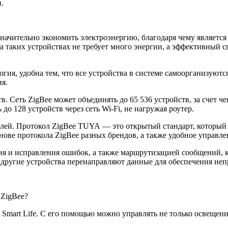
.
значительно экономить электроэнергию, благодаря чему являетс
а таких устройствах не требует много энергии, а эффективный
огия, удобна тем, что все устройства в системе самоорганизуютс
я.
. Сеть ZigBee может объединять до 65 536 устройств, за счет ч
о 128 устройств через сеть Wi-Fi, не нагружая роутер.
ей. Протокол ZigBee TUYA — это открытый стандарт, который п
нове протокола ZigBee разных брендов, а также удобное управл
я и исправления ошибок, а также маршрутизацией сообщений, к
, другие устройства перенаправляют данные для обеспечения неп
 ZigBee?
Smart Life. С его помощью можно управлять не только освещен