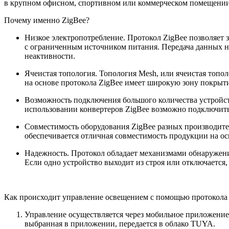
в крупном офисном, спортивном или коммерческом помещении
Почему именно ZigBee?
Низкое электропотребление. Протокол ZigBee позволяет 
с ограниченным источником питания. Передача данных н
неактивности.
Ячеистая топология. Топология Mesh, или ячеистая топол
на основе протокола ZigBee имеет широкую зону покрыти
Возможность подключения большого количества устройств
использовании конвертеров ZigBee возможно подключить д
Совместимость оборудования ZigBee разных производител
обеспечивается отличная совместимость продукции на ос
Надежность. Протокол обладает механизмами обнаружени
Если одно устройство выходит из строя или отключается
Как происходит управление освещением с помощью протокола
Управление осуществляется через мобильное приложение 
выбранная в приложении, передается в облако TUYA.