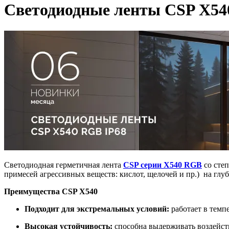
Светодиодные ленты CSP X54
Светодиодная герметичная лента
CSP серии X540 RGB
со степ
примесей агрессивных веществ: кислот, щелочей и пр.) на глуб
Преимущества CSP X540
Подходит для экстремальных условий:
работает в темпе
Высокая устойчивость:
способна выдерживать воздейств