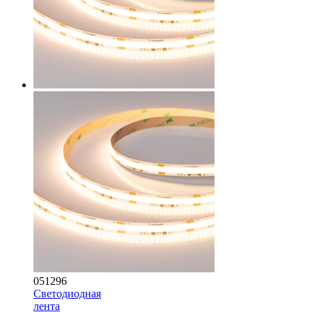
051296
Светодиодная
лента