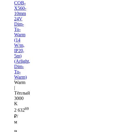
COB-
X560-
10mm
24V
Dim-
To-
Warm
(14
W/m,
IP20,
5m)
(Arlight,
Dim-
To-
Warm)
Warm
|
Тёплый
3000
K
69
2 632
₽/
м
В