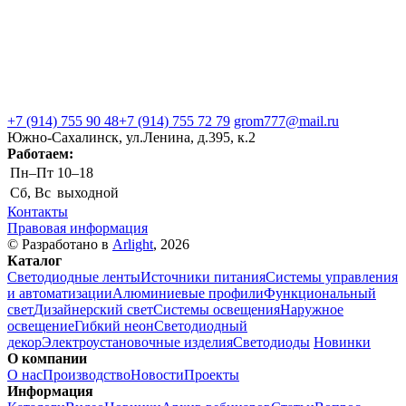
+7 (914) 755 90 48
+7 (914) 755 72 79
grom777@mail.ru
Южно-Сахалинск, ул.Ленина, д.395, к.2
Работаем:
Пн–Пт
10–18
Сб, Вс
выходной
Контакты
Правовая информация
© Разработано в
Arlight
, 2026
Каталог
Светодиодные ленты
Источники питания
Системы управления
и автоматизации
Алюминиевые профили
Функциональный
свет
Дизайнерский свет
Системы освещения
Наружное
освещение
Гибкий неон
Светодиодный
декор
Электроустановочные изделия
Светодиоды
Новинки
О компании
О нас
Производство
Новости
Проекты
Информация