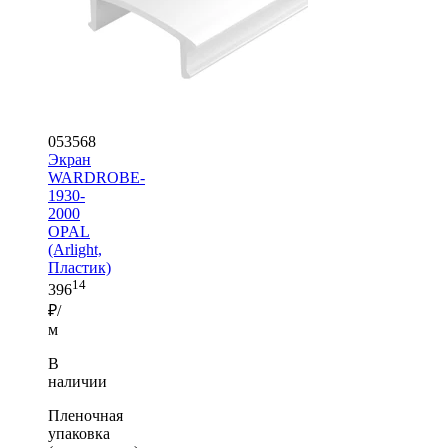
053568
Экран
WARDROBE-
1930-
2000
OPAL
(Arlight,
Пластик)
14
396
₽/
м
В
наличии
Пленочная
упаковка