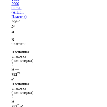
2000
OPAL
(Arlight,
Пластик)
14
396
₽/
м
В
наличии
Пленочная
упаковка
(полистирол)
2
м —
28
792
₽
Пленочная
упаковка
(полистирол)
2
м
28
792
₽