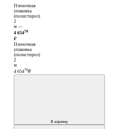
Пленочная
упаковка
(полистирол)
2
м —
70
4 654
₽
Пленочная
упаковка
(полистирол)
2
м
70
4 654
₽
В корзину