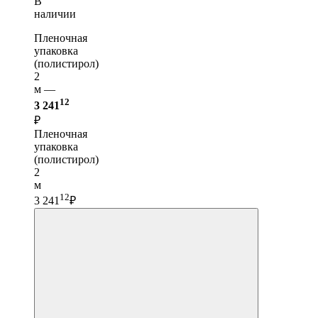
В
наличии
Пленочная
упаковка
(полистирол)
2
м —
12
3 241
₽
Пленочная
упаковка
(полистирол)
2
м
12
3 241
₽