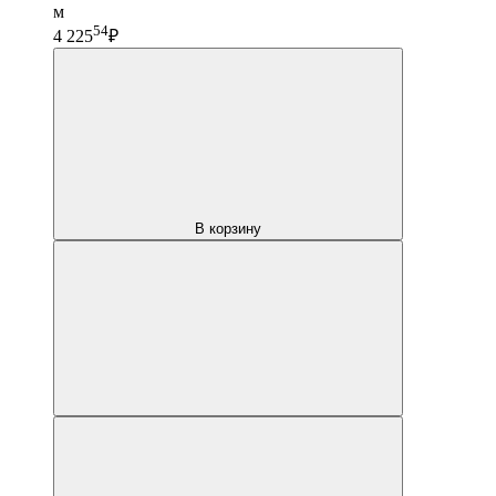
м
54
4 225
₽
В корзину