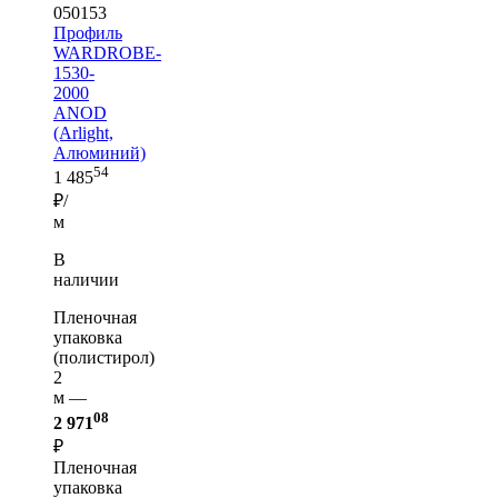
050153
Профиль
WARDROBE-
1530-
2000
ANOD
(Arlight,
Алюминий)
54
1 485
₽/
м
В
наличии
Пленочная
упаковка
(полистирол)
2
м —
08
2 971
₽
Пленочная
упаковка