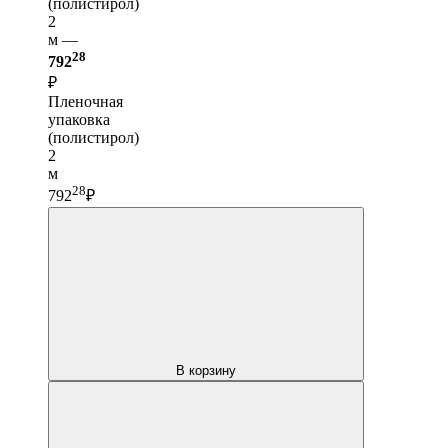
(полистирол)
2
м —
28
792
₽
Пленочная
упаковка
(полистирол)
2
м
28
792
₽
В корзину