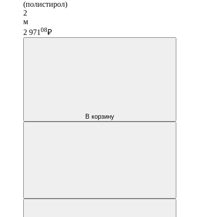
(полистирол)
2
м
08
2 971
₽
В корзину