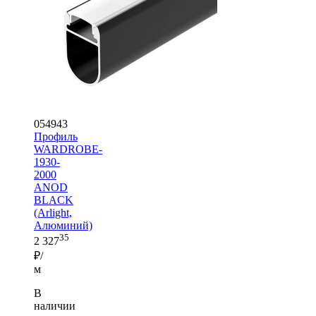
054943
Профиль
WARDROBE-
1930-
2000
ANOD
BLACK
(Arlight,
Алюминий)
35
2 327
₽/
м
В
наличии