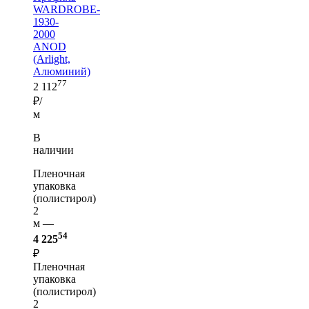
WARDROBE-
1930-
2000
ANOD
(Arlight,
Алюминий)
77
2 112
₽/
м
В
наличии
Пленочная
упаковка
(полистирол)
2
м —
54
4 225
₽
Пленочная
упаковка
(полистирол)
2