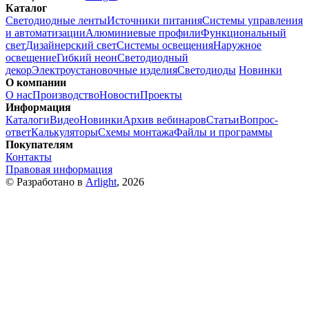
Каталог
Светодиодные ленты
Источники питания
Системы управления
и автоматизации
Алюминиевые профили
Функциональный
свет
Дизайнерский свет
Системы освещения
Наружное
освещение
Гибкий неон
Светодиодный
декор
Электроустановочные изделия
Светодиоды
Новинки
О компании
О нас
Производство
Новости
Проекты
Информация
Каталоги
Видео
Новинки
Архив вебинаров
Статьи
Вопрос-
ответ
Калькуляторы
Схемы монтажа
Файлы и программы
Покупателям
Контакты
Правовая информация
© Разработано в
Arlight
, 2026