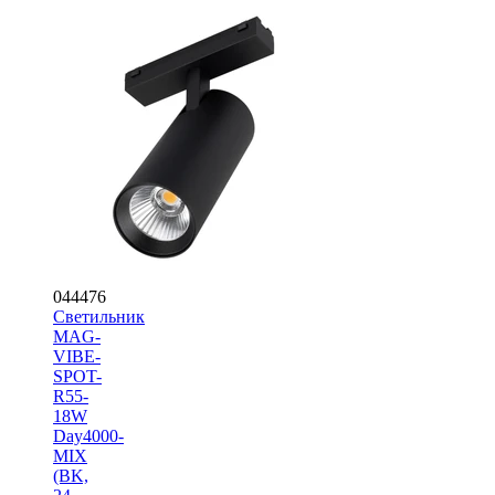
044476
Светильник
MAG-
VIBE-
SPOT-
R55-
18W
Day4000-
MIX
(BK,