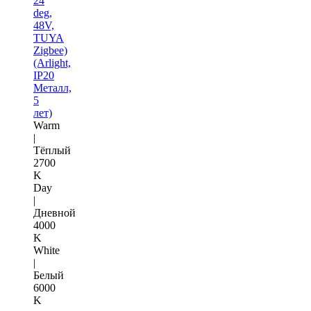
24
deg,
48V,
TUYA
Zigbee)
(Arlight,
IP20
Металл,
5
лет)
Warm
|
Тёплый
2700
K
Day
|
Дневной
4000
K
White
|
Белый
6000
K