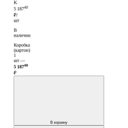
K
40
5 187
₽/
шт
В
наличии
Коробка
(картон)
1
шт —
40
5 187
₽
В корзину