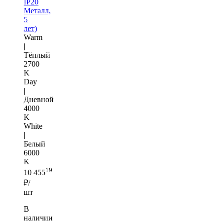
IP20
Металл,
5
лет)
Warm
|
Тёплый
2700
K
Day
|
Дневной
4000
K
White
|
Белый
6000
K
19
10 455
₽/
шт
В
наличии