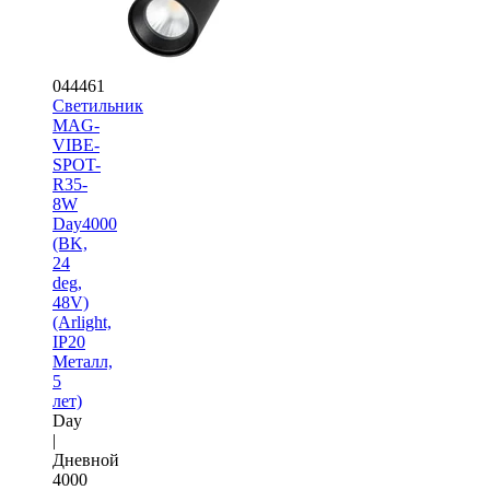
044461
Светильник
MAG-
VIBE-
SPOT-
R35-
8W
Day4000
(BK,
24
deg,
48V)
(Arlight,
IP20
Металл,
5
лет)
Day
|
Дневной
4000