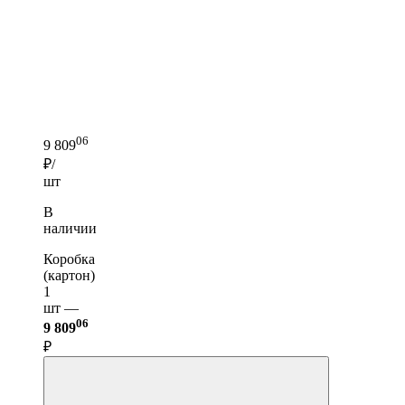
06
9 809
₽/
шт
В
наличии
Коробка
(картон)
1
шт —
06
9 809
₽