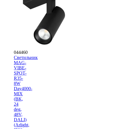
044460
Светильник
MAG-
VIBE-
SPOT-
R35-
8W
Day4000-
MIX
(BK,
24
deg,
48V,
DALI)
(Arlight,