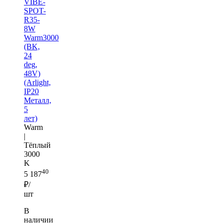
VIBE-
SPOT-
R35-
8W
Warm3000
(BK,
24
deg,
48V)
(Arlight,
IP20
Металл,
5
лет)
Warm
|
Тёплый
3000
K
40
5 187
₽/
шт
В
наличии