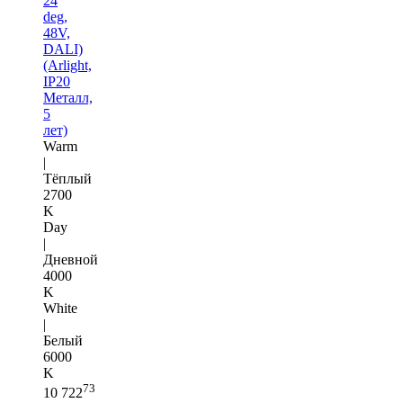
24
deg,
48V,
DALI)
(Arlight,
IP20
Металл,
5
лет)
Warm
|
Тёплый
2700
K
Day
|
Дневной
4000
K
White
|
Белый
6000
K
73
10 722