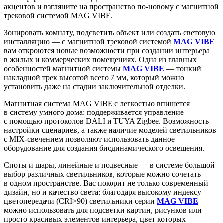
акцентов и взгляните на пространство по-новому с магнитной
трековой системой MAG VIBE.
Зонировать комнату, подсветить объект или создать световую
инсталляцию — с магнитной трековой системой
MAG VIBE
вам откроются новые возможности при создании интерьера
в жилых и коммерческих помещениях. Одна из главных
особенностей магнитной системы
MAG VIBE
— тонкий
накладной трек высотой всего 7 мм, который можно
установить даже на стадии заключительной отделки.
Магнитная система MAG VIBE с легкостью впишется
в систему умного дома: поддерживается управление
с помощью протоколов DALI и TUYA Zigbee. Возможность
настройки сценариев, а также наличие моделей светильников
с MIX-свечением позволяют использовать данное
оборудование для создания биодинамического освещения.
Споты и шары, линейные и подвесные — в системе большой
выбор различных светильников, которые можно сочетать
в одном пространстве. Вас покорит не только современный
дизайн, но и качество света: благодаря высокому индексу
цветопередачи (CRI>90) светильники серии
MAG VIBE
можно использовать для подсветки картин, рисунков или
просто красивых элементов интерьера, цвет которых