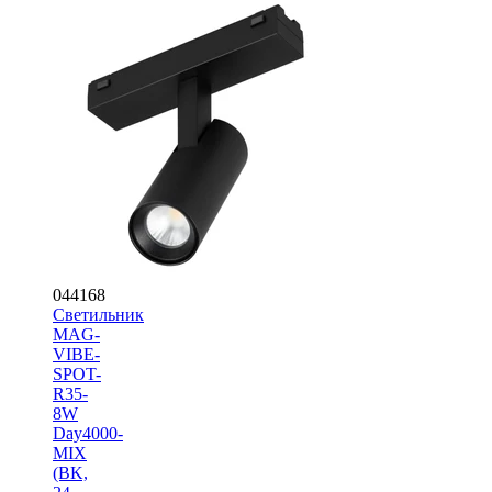
044168
Светильник
MAG-
VIBE-
SPOT-
R35-
8W
Day4000-
MIX
(BK,