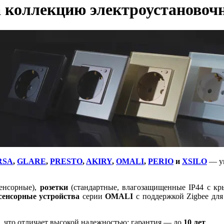
а коллекцию электроустановоч
RSA
,
GLARE
,
PRESTO
,
AKIRY
,
OMALI
,
PERIO
и
XSILO
— ун
енсорные),
розетки
(стандартные, влагозащищенные IP44 с к
сенсорные устройства
серии
OMALI
с поддержкой Zigbee для
 что отличает высокой надежностью: гарантия — до
10 лет
.