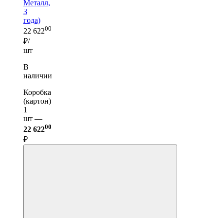
Металл,
3
года)
00
22 622
₽/
шт
В
наличии
Коробка
(картон)
1
шт —
00
22 622
₽