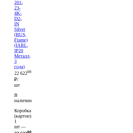
201-
23-
4K-
D2-
IN
Silver
(BUS,
Frame)
(IARL,
IP20
Металл,
3
года)
00
22 622
₽/
шт
В
наличии
Коробка
(картон)
1
шт —
00