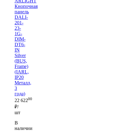
ARLIGHT
Кнопочная
панель
DALI-
201-
23-
1G-
DIM-
DT6-
IN
Silver
(BUS,
Frame)
(IARL,
IP20
Металл,
3
года)
00
22 622
₽/
шт
В
наличии