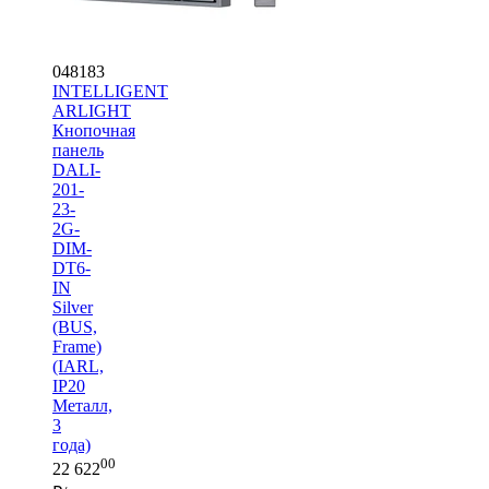
048183
INTELLIGENT
ARLIGHT
Кнопочная
панель
DALI-
201-
23-
2G-
DIM-
DT6-
IN
Silver
(BUS,
Frame)
(IARL,
IP20
Металл,
3
года)
00
22 622