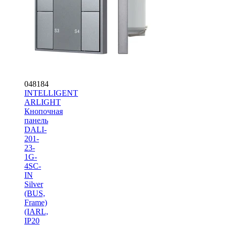
048184
INTELLIGENT
ARLIGHT
Кнопочная
панель
DALI-
201-
23-
1G-
4SC-
IN
Silver
(BUS,
Frame)
(IARL,
IP20