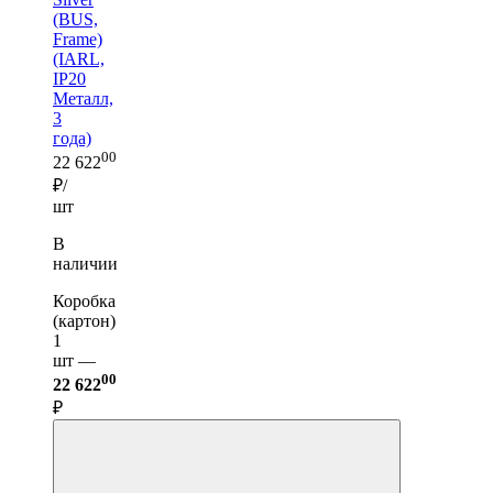
(BUS,
Frame)
(IARL,
IP20
Металл,
3
года)
00
22 622
₽/
шт
В
наличии
Коробка
(картон)
1
шт —
00
22 622
₽