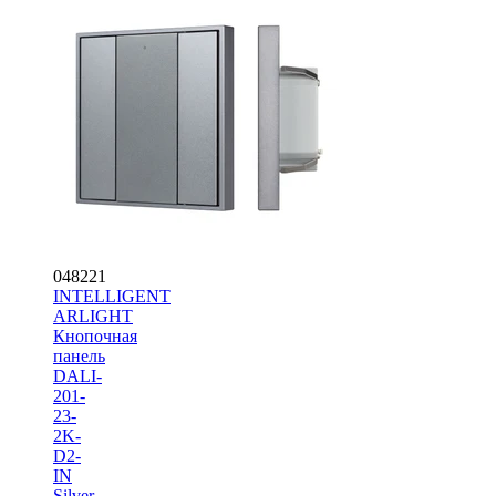
048221
INTELLIGENT
ARLIGHT
Кнопочная
панель
DALI-
201-
23-
2K-
D2-
IN
Silver