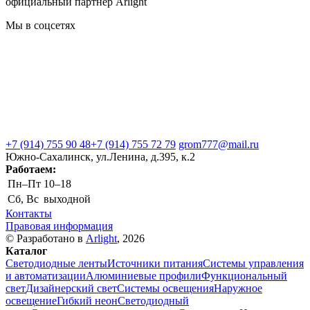
официальный партнер Arlight
Мы в соцсетях
+7 (914) 755 90 48
+7 (914) 755 72 79
grom777@mail.ru
Южно-Сахалинск, ул.Ленина, д.395, к.2
Работаем:
Пн–Пт
10–18
Сб, Вс
выходной
Контакты
Правовая информация
© Разработано в
Arlight
, 2026
Каталог
Светодиодные ленты
Источники питания
Системы управления
и автоматизации
Алюминиевые профили
Функциональный
свет
Дизайнерский свет
Системы освещения
Наружное
освещение
Гибкий неон
Светодиодный