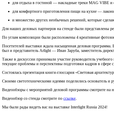
для отдыха в гостиной — накладные треки MAG VIBE и 
для комфортного приготовления пищи на кухне — лакони
и множество других необычных решений, которые сдела
Для наших деловых партнеров на стенде были представлены р
По углам композиции были расположены 4 креативные фотозон
Посетителей выставки ждала насыщенная деловая программа. 
был и представитель Arlight — Иван Заруба, заместитель дирек
Также в дискуссии принимали участие руководитель учебного ц
текущие проблемы и перспективы подготовки кадров в сфере с
Состоялась презентация книги-глоссария «Световая архитектур
Своими светотехническими идеями поделились основатель и 
Видеообзоры с мероприятий деловой программы смотрите на н
Видеообзор со стенда смотрите по
ссылке
.
Мы были рады видеть вас на выставке Interlight Russia 2024!