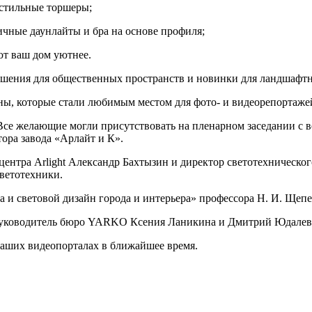
стильные торшеры;
чные даунлайты и бра на основе профиля;
ют ваш дом уютнее.
ешения для общественных пространств и новинки для ландшафтн
ы, которые стали любимым местом для фото- и видеорепортаже
Все желающие могли присутствовать на пленарном заседании с в
тора завода «Арлайт и К».
ентра Arlight Александр Бахтызин и директор светотехническог
ветотехники.
а и световой дизайн города и интерьера» профессора Н. И. Щепе
руководитель бюро YARKO Ксения Ланикина и Дмитрий Юдалевич
аших видеопорталах в ближайшее время.