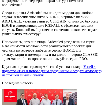
в оформление интерьеров и архитектуры немного
волшебства!
Среди гирлянд Ardecoled вы найдете модели для любого
случая: классические нити STRING, игривые шарики
ARD BALL, уютный занавес CURTAIN, стильную бахрому
EDGE и завораживающие ICEFALL с эффектом тающих
сосулек. Большой выбор цветов свечения позволяет создать
уникальную атмосферу!
Напоминаем, что гирлянды Ardecoled разделены на серии
в зависимости от сложности реализуемого проекта: для
частных интерьеров выберите серию HOME, для
эксплуатации в помещениях и на улице — серию CLASSIC,
а для масштабных проектов используйте серию PRO.
Крупная партия гирлянд Ardecoled уже на складе!
Успейте
подготовиться к новогодним праздникам и создать атмосферу
настоящей зимней сказки
!
Последние новости