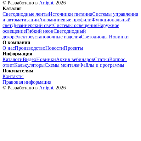
© Разработано в
Arlight
, 2026
Каталог
Светодиодные ленты
Источники питания
Системы управления
и автоматизации
Алюминиевые профили
Функциональный
свет
Дизайнерский свет
Системы освещения
Наружное
освещение
Гибкий неон
Светодиодный
декор
Электроустановочные изделия
Светодиоды
Новинки
О компании
О нас
Производство
Новости
Проекты
Информация
Каталоги
Видео
Новинки
Архив вебинаров
Статьи
Вопрос-
ответ
Калькуляторы
Схемы монтажа
Файлы и программы
Покупателям
Контакты
Правовая информация
© Разработано в
Arlight
, 2026