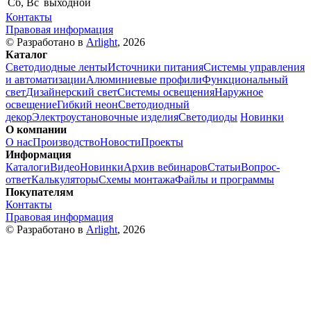
Сб, Вс
выходной
Контакты
Правовая информация
© Разработано в
Arlight
, 2026
Каталог
Светодиодные ленты
Источники питания
Системы управления
и автоматизации
Алюминиевые профили
Функциональный
свет
Дизайнерский свет
Системы освещения
Наружное
освещение
Гибкий неон
Светодиодный
декор
Электроустановочные изделия
Светодиоды
Новинки
О компании
О нас
Производство
Новости
Проекты
Информация
Каталоги
Видео
Новинки
Архив вебинаров
Статьи
Вопрос-
ответ
Калькуляторы
Схемы монтажа
Файлы и программы
Покупателям
Контакты
Правовая информация
© Разработано в
Arlight
, 2026