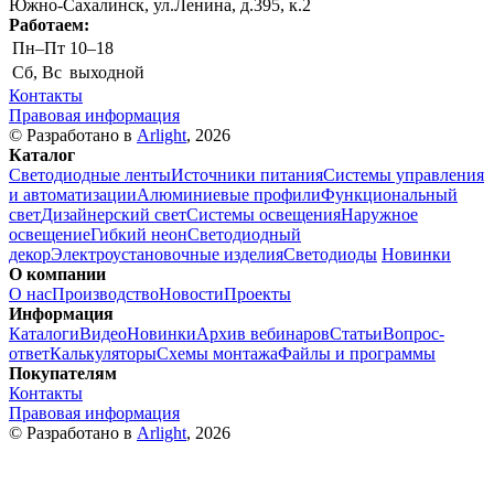
Южно-Сахалинск, ул.Ленина, д.395, к.2
Работаем:
Пн–Пт
10–18
Сб, Вс
выходной
Контакты
Правовая информация
© Разработано в
Arlight
, 2026
Каталог
Светодиодные ленты
Источники питания
Системы управления
и автоматизации
Алюминиевые профили
Функциональный
свет
Дизайнерский свет
Системы освещения
Наружное
освещение
Гибкий неон
Светодиодный
декор
Электроустановочные изделия
Светодиоды
Новинки
О компании
О нас
Производство
Новости
Проекты
Информация
Каталоги
Видео
Новинки
Архив вебинаров
Статьи
Вопрос-
ответ
Калькуляторы
Схемы монтажа
Файлы и программы
Покупателям
Контакты
Правовая информация
© Разработано в
Arlight
, 2026